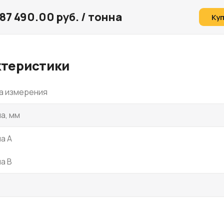
87 490.00 руб. / тонна
Ку
ктеристики
а измерения
а, мм
а A
а B