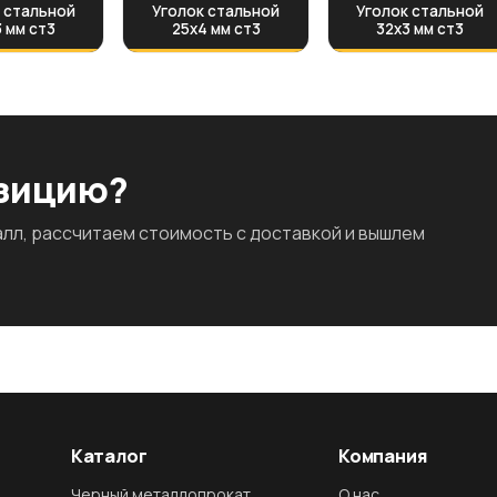
 стальной
Уголок стальной
Уголок стальной
 мм ст3
25х4 мм ст3
32х3 мм ст3
озицию?
л, рассчитаем стоимость с доставкой и вышлем
Каталог
Компания
Черный металлопрокат
О нас