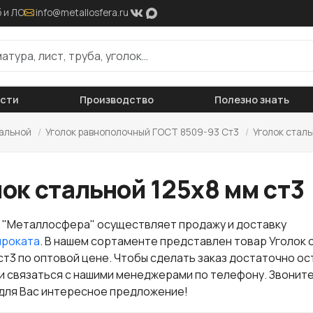
 и ЛО
info@metallosfera.ru
ости
Производство
Полезно знать
тальной
/
Уголок равнополочный ГОСТ 8509-93 Ст3
/
Уголок сталь
ок стальной 125х8 мм ст3
 "Металлосфера" осуществляет продажу и доставку
проката
. В нашем сортаменте представлен товар Уголок 
 ст3 по оптовой цене. Чтобы сделать заказ достаточно о
ли связаться с нашими менеджерами по телефону. Звоните
для Вас интересное предложение!