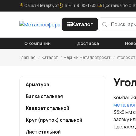
Санкт-Петербург
Пн–Пт 9:00–17:00
Доставка по СПб
Каталог
О компании
Доставка
Нов
Главная
/
Каталог
/
Черный металлопрокат
/
Уголок с
Угол
Арматура
Балка стальная
Компания
металло
Квадрат стальной
35х3 мм 
заявку и
Круг (пруток) стальной
сделаем 
Лист стальной