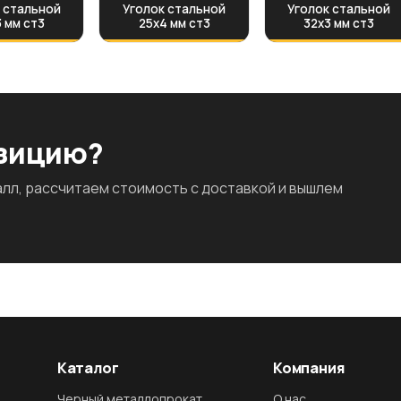
 стальной
Уголок стальной
Уголок стальной
 мм ст3
25х4 мм ст3
32х3 мм ст3
озицию?
л, рассчитаем стоимость с доставкой и вышлем
Каталог
Компания
Черный металлопрокат
О нас