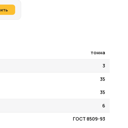
пить
тонна
3
35
35
6
ГОСТ 8509-93