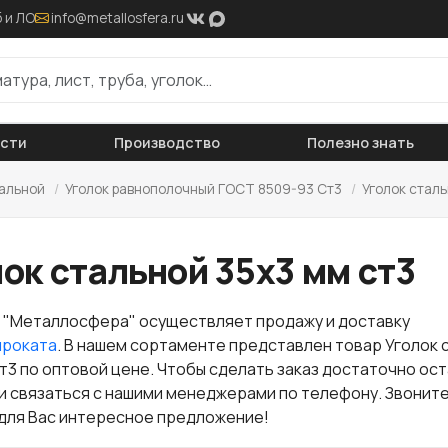
 и ЛО
info@metallosfera.ru
ости
Производство
Полезно знать
тальной
/
Уголок равнополочный ГОСТ 8509-93 Ст3
/
Уголок сталь
ок стальной 35х3 мм ст3
 "Металлосфера" осуществляет продажу и доставку
проката
. В нашем сортаменте представлен товар Уголок 
ст3 по оптовой цене. Чтобы сделать заказ достаточно ос
ли связаться с нашими менеджерами по телефону. Звоните
для Вас интересное предложение!