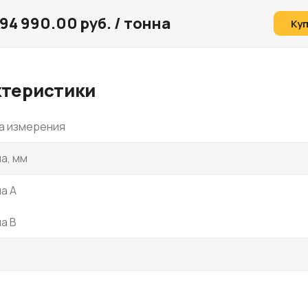
94 990.00 руб. / тонна
Ку
ктеристики
а измерения
а, мм
а A
а B