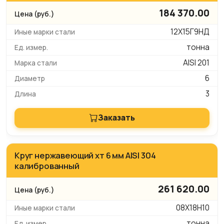
184 370.00
12Х15Г9НД
тонна
AISI 201
6
3
Заказать
Круг нержавеющий хт 6 мм AISI 304
калиброванный
261 620.00
08Х18Н10
тонна