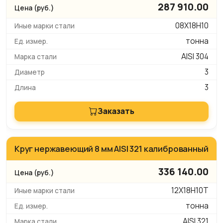
287 910.00
08Х18Н10
тонна
AISI 304
3
3
Заказать
Круг нержавеющий 8 мм AISI 321 калиброванный
336 140.00
12Х18Н10Т
тонна
AISI 321