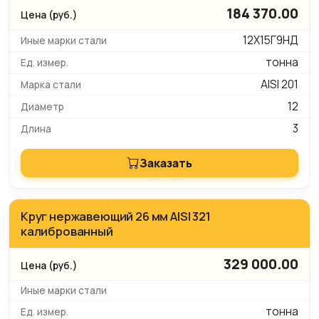
184 370.00
12Х15Г9НД
тонна
AISI 201
12
3
Заказать
Круг нержавеющий 26 мм AISI 321
калиброванный
329 000.00
тонна