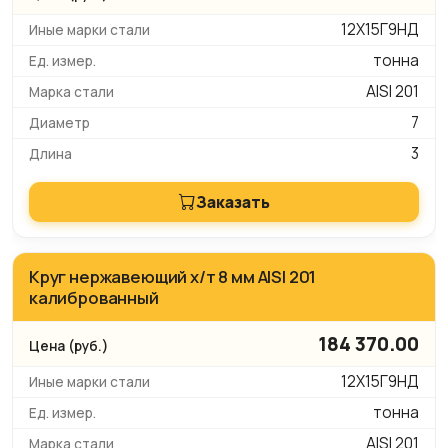
12Х15Г9НД
тонна
AISI 201
7
3
Заказать
Круг нержавеющий х/т 8 мм AISI 201
калиброванный
184 370.00
12Х15Г9НД
тонна
AISI 201