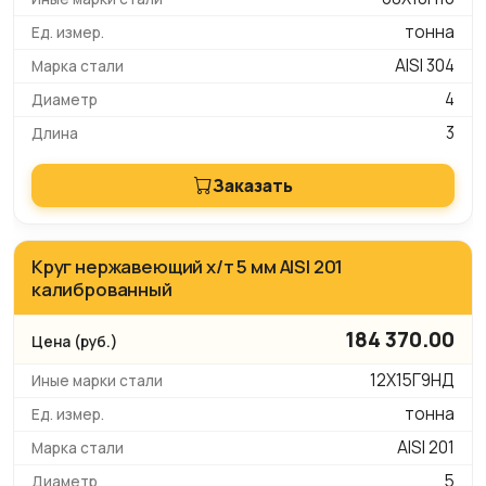
тонна
AISI 304
4
3
Заказать
Круг нержавеющий х/т 5 мм AISI 201
калиброванный
184 370.00
12Х15Г9НД
тонна
AISI 201
5