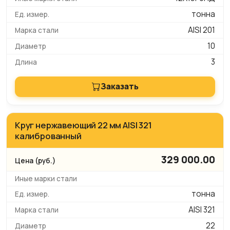
тонна
AISI 201
10
3
Заказать
Круг нержавеющий 22 мм AISI 321
калиброванный
329 000.00
тонна
AISI 321
22