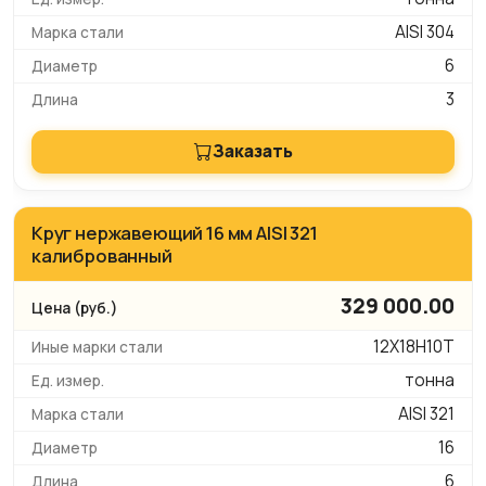
AISI 304
6
3
Заказать
Круг нержавеющий 16 мм AISI 321
калиброванный
329 000.00
12Х18Н10Т
тонна
AISI 321
16
6