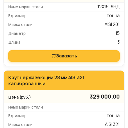
12Х15Г9НД
тонна
AISI 201
15
3
Заказать
Круг нержавеющий 28 мм AISI 321
калиброванный
329 000.00
тонна
AISI 321