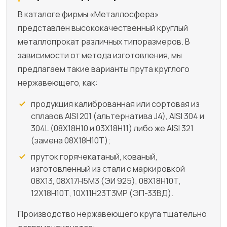
В каталоге фирмы «Металлосфера»
представлен высококачественный круглый
металлопрокат различных типоразмеров. В
зависимости от метода изготовления, мы
предлагаем такие варианты прута круглого
нержавеющего, как:
продукция калиброванная или сортовая из
сплавов AISI 201 (альтернатива J4), AISI 304 и
304L (08Х18Н10 и 03Х18Н11) либо же AISI 321
(замена 08Х18Н10Т);
пруток горячекатаный, кованый,
изготовленный из стали с маркировкой
08Х13, 08Х17Н5М3 (ЭИ 925), 08Х18Н10Т,
12Х18Н10Т, 10Х11Н23Т3МР (ЭП-33ВД).
Производство нержавеющего круга тщательно