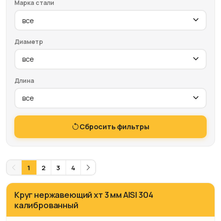
Марка стали
Диаметр
Длина
Сбросить фильтры
1
2
3
4
Круг нержавеющий хт 3 мм AISI 304
калиброванный