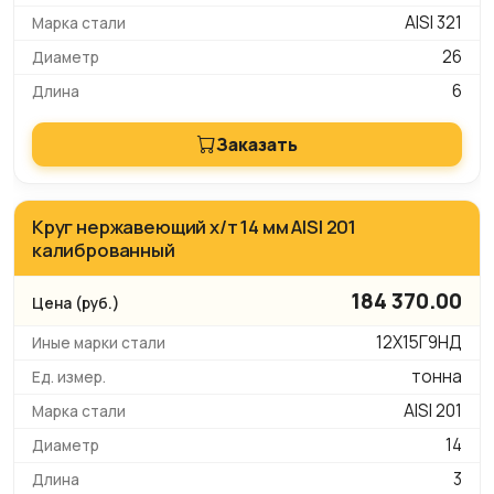
AISI 321
26
6
Заказать
Круг нержавеющий х/т 14 мм AISI 201
калиброванный
184 370.00
12Х15Г9НД
тонна
AISI 201
14
3