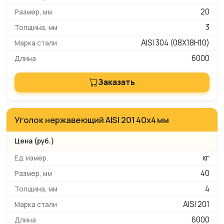
20
3
AISI 304 (08Х18Н10)
6000
Заказать
Уголок нержавеющий AISI 201 40х4 мм
кг
40
4
AISI 201
6000