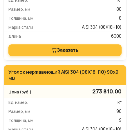
кг
80
8
AISI 304 (08Х18Н10)
6000
Заказать
Уголок нержавеющий AISI 304 (08Х18Н10) 90х9
мм
273 810.00
кг
90
9
AISI 304 (08Х18Н10)