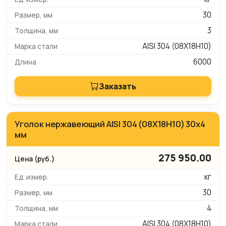
30
3
AISI 304 (08Х18Н10)
6000
Заказать
Уголок нержавеющий AISI 304 (08Х18Н10) 30х4
мм
275 950.00
кг
30
4
AISI 304 (08Х18Н10)