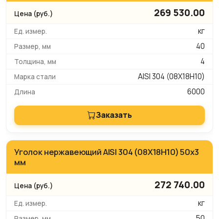
269 530.00
кг
40
4
AISI 304 (08Х18Н10)
6000
Заказать
Уголок нержавеющий AISI 304 (08Х18Н10) 50х3
мм
272 740.00
кг
50