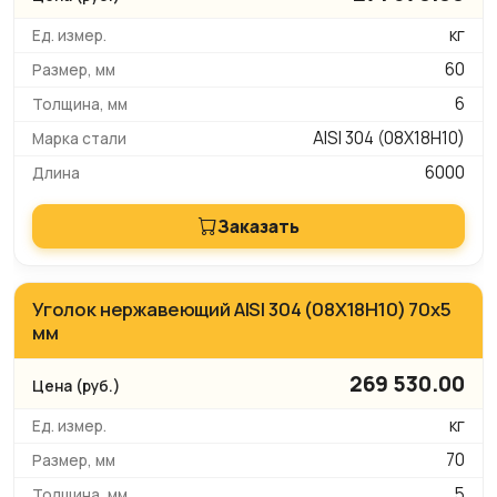
кг
60
6
AISI 304 (08Х18Н10)
6000
Заказать
Уголок нержавеющий AISI 304 (08Х18Н10) 70х5
мм
269 530.00
кг
70
5