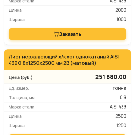
AISI 439
2000
1000
Заказать
Лист нержавеющий х/к холоднокатаный AISI
439 0.8х1250х2500 мм 2B (матовый)
251 880.00
тонна
0.8
AISI 439
2500
1250