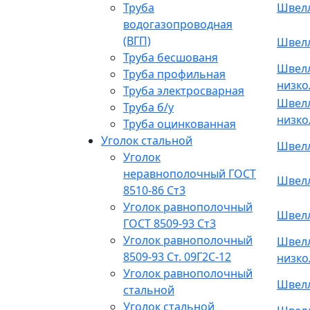
Швелл
Труба
водогазопроводная
(ВГП)
Швелл
Труба бесшованя
Швелл
Труба профильная
низко
Труба электросварная
Швелл
Труба б/у
низко
Труба оцинкованная
Уголок стальной
Швелл
Уголок
неравнополочный ГОСТ
Швелл
8510-86 Ст3
Уголок равнополочный
Швелл
ГОСТ 8509-93 Ст3
Уголок равнополочный
Швелл
8509-93 Ст. 09Г2С-12
низко
Уголок равнополочный
Швелл
стальной
Уголок стальной