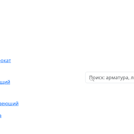
окат
ющий
авеющий
а