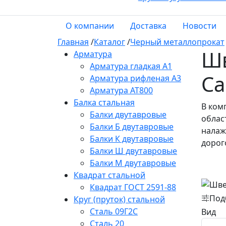
О компании
Доставка
Новости
Главная
/
Каталог
/
Черный металлопрокат
Шв
Арматура
Арматура гладкая А1
Са
Арматура рифленая А3
Арматура АТ800
Балка стальная
В ком
Балки двутавровые
облас
Балки Б двутавровые
налаж
Балки К двутавровые
дорог
Балки Ш двутавровые
Балки М двутавровые
Квадрат стальной
Квадрат ГОСТ 2591-88
Под
Круг (пруток) стальной
Сталь 09Г2С
Вид
Сталь 20