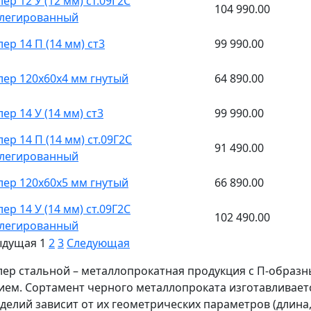
ер 12 У (12 мм) ст.09Г2С
104 990.00
легированный
ер 14 П (14 мм) ст3
99 990.00
ер 120x60x4 мм гнутый
64 890.00
ер 14 У (14 мм) ст3
99 990.00
ер 14 П (14 мм) ст.09Г2С
91 490.00
легированный
ер 120x60x5 мм гнутый
66 890.00
ер 14 У (14 мм) ст.09Г2С
102 490.00
легированный
ыдущая
1
2
3
Следующая
ер стальной – металлопрокатная продукция с П-образ
ием. Сортамент черного металлопроката изготавливаетс
зделий зависит от их геометрических параметров (длина,