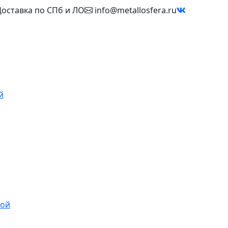
оставка по СПб и ЛО
info@metallosfera.ru
й
ной