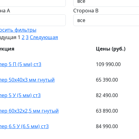
на A
Сторона B
осить фильтры
ыдущая
1
2
3
Следующая
укция
Цены (руб.)
ер 5 П (5 мм) ст3
109 990.00
ер 50x40x3 мм гнутый
65 390.00
ер 5 У (5 мм) ст3
82 490.00
ер 60x32x2,5 мм гнутый
63 890.00
р 6.5 У (6.5 мм) ст3
84 990.00