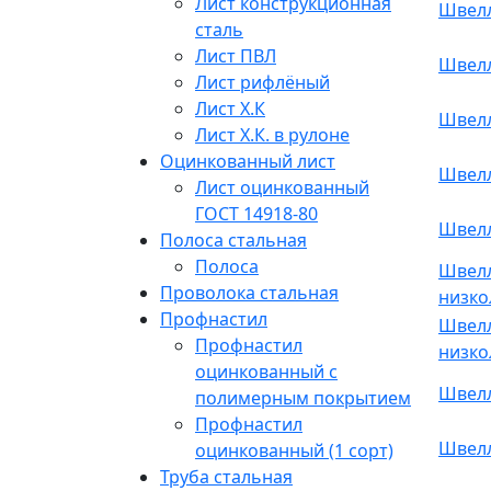
Лист конструкционная
Швелле
сталь
Лист ПВЛ
Швелл
Лист рифлёный
Лист Х.К
Швелл
Лист Х.К. в рулоне
Оцинкованный лист
Швелл
Лист оцинкованный
ГОСТ 14918-80
Швелл
Полоса стальная
Полоса
Швелл
Проволока стальная
низко
Профнастил
Швелл
Профнастил
низко
оцинкованный с
Швелл
полимерным покрытием
Профнастил
Швелл
оцинкованный (1 сорт)
Труба стальная