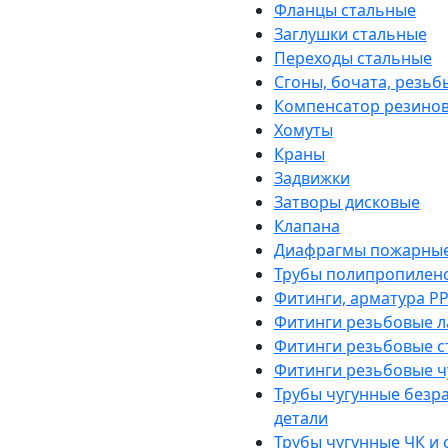
Фланцы стальные
Заглушки стальные
Переходы стальные
Сгоны, бочата, резьб
Компенсатор резино
Хомуты
Краны
Задвижки
Затворы дисковые
Клапана
Диафрагмы пожарны
Трубы полипропилен
Фитинги, арматура PP
Фитинги резьбовые л
Фитинги резьбовые с
Фитинги резьбовые ч
Трубы чугунные безр
детали
Трубы чугунные ЧК и