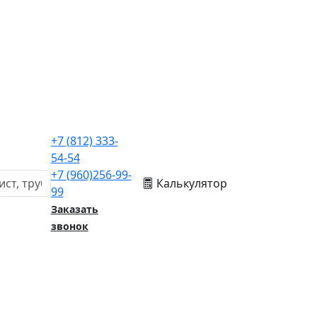
+7
(812)
333-
54-54
+7
(960)
256-99-
Калькулятор
99
Заказать
звонок