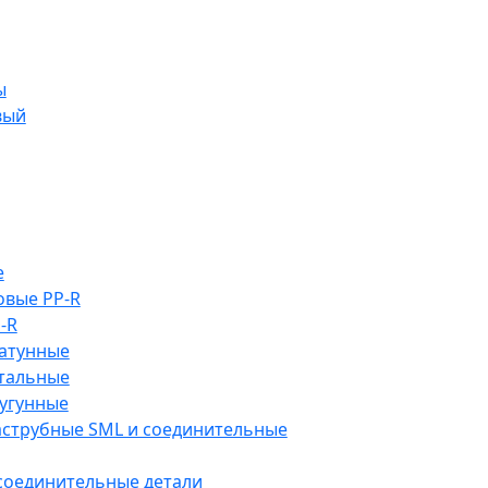
ы
вый
е
овые PP-R
-R
атунные
тальные
угунные
аструбные SML и соединительные
 соединительные детали