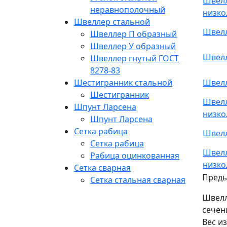
Швелл
неравнополочный
низко
Швеллер стальной
Швелл
Швеллер П образный
Швеллер У образный
Швелл
Швеллер гнутый ГОСТ
8278-83
Швелл
Шестигранник стальной
Шестигранник
Швелл
Шпунт Ларсена
низко
Шпунт Ларсена
Сетка рабица
Швелл
Сетка рабица
Швелл
Рабица оцинкованная
низко
Сетка сварная
Пред
Сетка стальная сварная
Швелл
сечен
Вес и