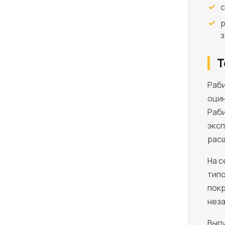
с
р
з
Т
Раби
оцин
Раби
экс
рас
На с
типо
покр
нез
Выпу