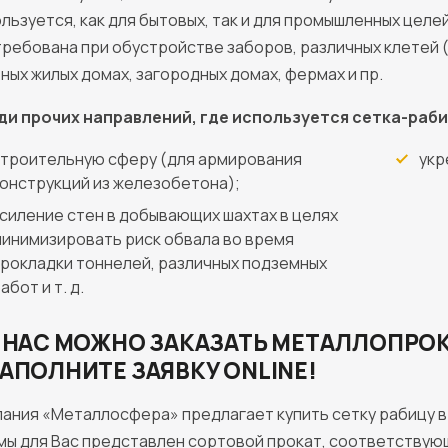
льзуется, как для бытовых, так и для промышленных цел
ребована при обустройстве заборов, различных клетей (
ных жилых домах, загородных домах, фермах и пр.
ди прочих направлений, где используется сетка-раби
троительную сферу (для армирования
укр
онструкций из железобетона);
силение стен в добывающих шахтах в целях
инимизировать риск обвала во время
рокладки тоннелей, различных подземных
абот и т. д.
 НАС МОЖНО ЗАКАЗАТЬ МЕТАЛЛОПРОК
АПОЛНИТЕ ЗАЯВКУ ONLINE!
ания «Металлосфера» предлагает купить сетку рабицу в
ы для Вас представлен сортовой прокат, соответствующ