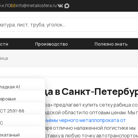
 и ЛО
info@metallosfera.ru
ости
Производство
Полезно знать
бица
ладкая А1
тка рабица в Санкт-Петербу
ифленая А3
авровые
ания «Металлосфера» предлагает купить сетку рабица со
АТ800
утавровые
СТ 2591-88
да в СПб и Ленинградской области по оптовым ценам. Мы 
оставить
любые объемы черного металлопроката от
утавровые
2С
зводителя
. Благодаря отлично налаженной логистике мы
утавровые
екатаный
низуем быструю доставку в любую точку автотранспортом