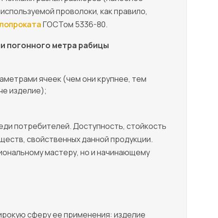
 используемой проволоки, как правило,
лопроката
ГОСТом 5336-80.
ли погонного метра рабицы
аметрами ячеек (чем они крупнее, тем
че изделие);
еди потребителей. Доступность, стойкость
уществ, свойственных данной продукции.
сиональному мастеру, но и начинающему
ирокую сферу ее применения: изделие