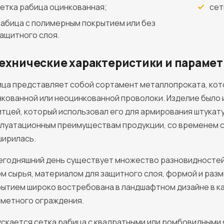
етка рабица оцинкованная;
сет
абица с полимерным покрытием или без
ащитного слоя.
ехнические характеристики и парамет
ца представляет собой сортамент металлопроката, кот
кованной или неоцинкованной проволоки. Изделие было 
тцей, который использовал его для армирования штукат
плуатационным преимуществам продукции, со временем 
ширилась.
егодняшний день существует множество разновидностей 
м сырья, материалом для защитного слоя, формой и разм
ытием широко востребована в ландшафтном дизайне в ка
аметного ограждения.
скается сетка рабица с квадратными или ромбовидными