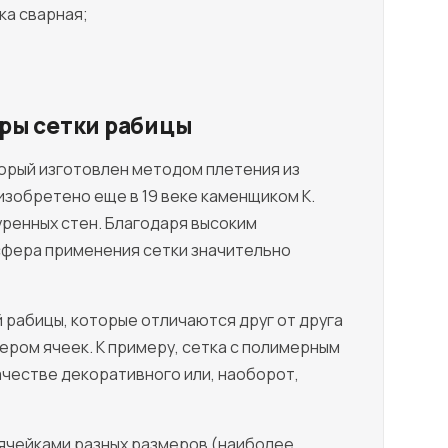
ка сварная;
ры сетки рабицы
орый изготовлен методом плетения из
изобретено еще в 19 веке каменщиком К.
уренных стен. Благодаря высоким
сфера применения сетки значительно
рабицы, которые отличаются друг от друга
ером ячеек. К примеру, сетка с полимерным
честве декоративного или, наоборот,
 ячейками разных размеров (наиболее