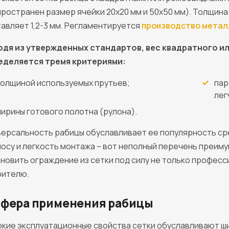
ространен размер ячейки 20х20 мм и 50х50 мм). Толщина
авляет 1,2-3 мм. Регламентируется
производство метал
одя из утвержденных стандартов, вес квадратного и
еделяется тремя критериями:
олщиной используемых прутьев;
пар
лег
ирины готового полотна (рулона).
ерсальность рабицы обуславливает ее популярность ср
носу и легкость монтажа – вот неполный перечень преим
новить ограждение из сетки под силу не только профес
оителю.
фера применения рабицы
кие эксплуатационные свойства сетки обуславливают ш