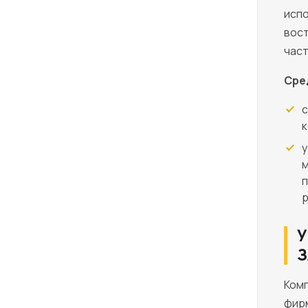
испо
вост
част
Сре
с
к
у
м
п
р
У
З
Комп
фирм