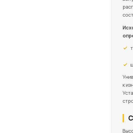
расп
сост
Исх
опр
т
ш
Унив
к из
Уста
стр
С
Высо