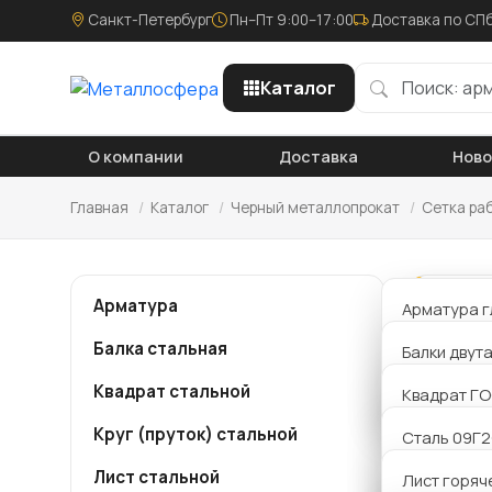
Санкт-Петербург
Пн–Пт 9:00–17:00
Доставка по СПб
Каталог
О компании
Доставка
Нов
Главная
/
Каталог
/
Черный металлопрокат
/
Сетка ра
Арматура
Арматура г
Се
Балка стальная
Арматура р
Балки двут
Комп
Квадрат стальной
Арматура 
Балки Б дв
Квадрат ГО
скла
пред
Круг (пруток) стальной
Балки К дв
Сталь 09Г
прои
Лист стальной
Балки Ш дв
Сталь 20
Лист горяч
орга