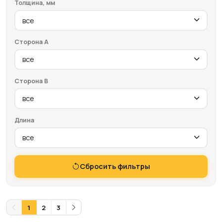
Толщина, мм
Сторона A
Сторона B
Длина
Сбросить фильтры
1
2
3