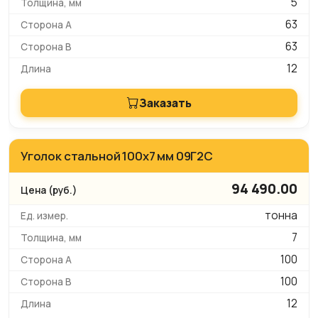
5
63
63
12
Заказать
Уголок стальной 100х7 мм 09Г2С
94 490.00
тонна
7
100
100
12