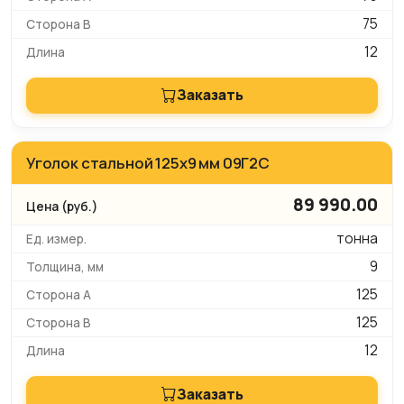
75
12
Заказать
Уголок стальной 125х9 мм 09Г2С
89 990.00
тонна
9
125
125
12
Заказать