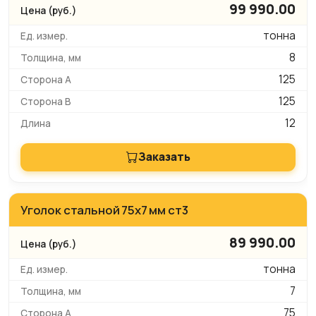
99 990.00
тонна
8
125
125
12
Заказать
Уголок стальной 75х7 мм ст3
89 990.00
тонна
7
75