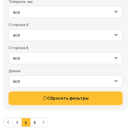
Толщина, мм
Сторона A
Сторона B
Длина
Сбросить фильтры
1
2
3