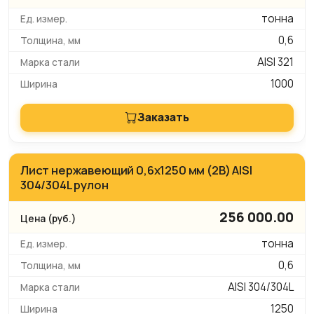
тонна
0,6
AISI 321
1000
Заказать
Лист нержавеющий 0,6х1250 мм (2B) AISI
304/304L рулон
256 000.00
тонна
0,6
AISI 304/304L
1250