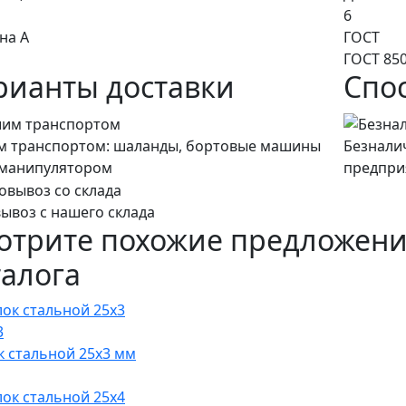
6
на A
ГОСТ
ГОСТ 850
рианты доставки
Спо
 транспортом: шаланды, бортовые машины
Безнали
манипулятором
предпри
ывоз с нашего склада
отрите похожие предложени
талога
к стальной 25х3 мм