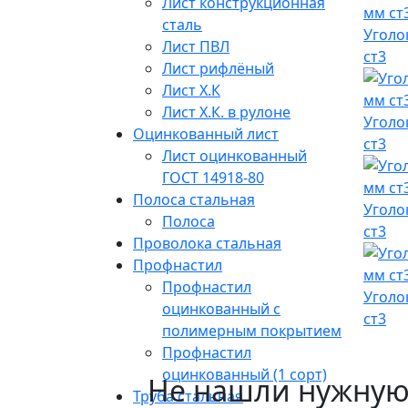
Лист конструкционная
сталь
Уголо
Лист ПВЛ
ст3
Лист рифлёный
Лист Х.К
Лист Х.К. в рулоне
Уголо
Оцинкованный лист
ст3
Лист оцинкованный
ГОСТ 14918-80
Полоса стальная
Уголо
Полоса
ст3
Проволока стальная
Профнастил
Профнастил
Уголо
оцинкованный с
ст3
полимерным покрытием
Профнастил
оцинкованный (1 сорт)
Не нашли нужную
Труба стальная