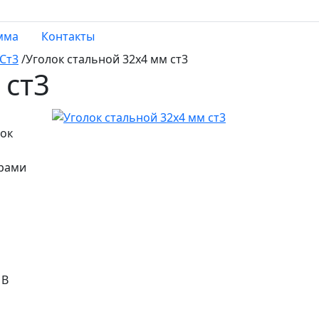
мма
Контакты
Ст3
/
Уголок стальной 32х4 мм ст3
 ст3
лок
ерами
 B