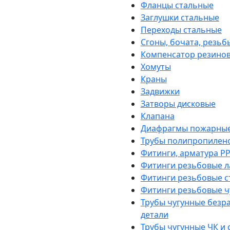
Фланцы стальные
Заглушки стальные
Переходы стальные
Сгоны, бочата, резьб
Компенсатор резино
Хомуты
Краны
Задвижки
Затворы дисковые
Клапана
Диафрагмы пожарны
Трубы полипропилен
Фитинги, арматура PP
Фитинги резьбовые л
Фитинги резьбовые с
Фитинги резьбовые ч
Трубы чугунные безр
детали
Трубы чугунные ЧК и