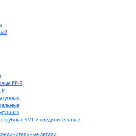
ы
вый
е
овые PP-R
-R
атунные
тальные
угунные
аструбные SML и соединительные
 соединительные детали