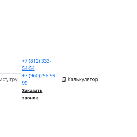
+7
(812)
333-
54-54
+7
(960)
256-99-
Калькулятор
99
Заказать
звонок