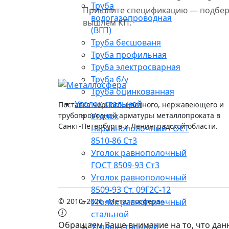
Труба
Пришлите спецификацию — подберём
водогазопроводная
вышлем КП.
(ВГП)
Труба бесшованя
Труба профильная
Труба электросварная
Труба б/у
Труба оцинкованная
Уголок стальной
Поставка чёрного, цветного, нержавеющего и
Уголок
трубопроводной арматуры металлопроката в
Санкт-Петербурге и Ленинградской области.
неравнополочный ГОСТ
8510-86 Ст3
Уголок равнополочный
ГОСТ 8509-93 Ст3
Уголок равнополочный
8509-93 Ст. 09Г2С-12
Уголок равнополочный
© 2010–2026 «Металлосфера»
стальной
Обращаем Ваше внимание на то, что дан
Уголок стальной