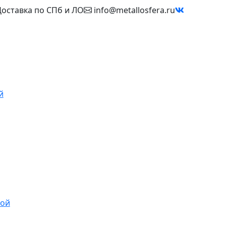
оставка по СПб и ЛО
info@metallosfera.ru
й
ной