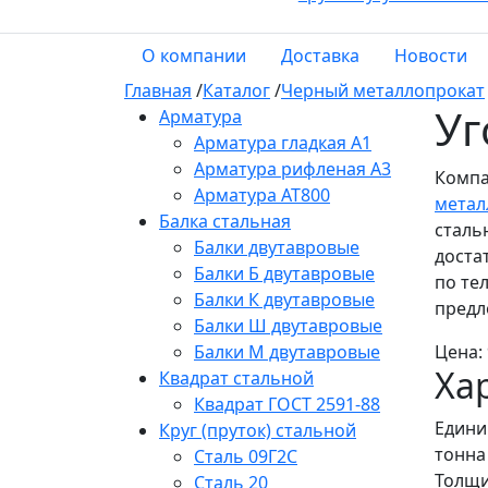
О компании
Доставка
Новости
Главная
/
Каталог
/
Черный металлопрокат
Уг
Арматура
Арматура гладкая А1
Арматура рифленая А3
Компа
Арматура АТ800
метал
Балка стальная
сталь
Балки двутавровые
доста
Балки Б двутавровые
по те
Балки К двутавровые
предл
Балки Ш двутавровые
Балки М двутавровые
Цена:
Ха
Квадрат стальной
Квадрат ГОСТ 2591-88
Едини
Круг (пруток) стальной
тонна
Сталь 09Г2С
Толщи
Сталь 20