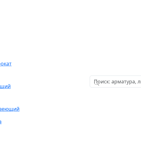
окат
ющий
авеющий
а