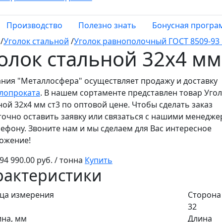
Производство
Полезно знать
Бонусная програ
/
Уголок стальной
/
Уголок равнополочный ГОСТ 8509-93 
олок стальной 32х4 мм
ния "Металлосфера" осуществляет продажу и доставку
лопроката
. В нашем сортаменте представлен товар Уго
ной 32х4 мм ст3 по оптовой цене. Чтобы сделать заказ
точно оставить заявку или связаться с нашими менедж
лефону. Звоните нам и мы сделаем для Вас интересное
ожение!
94 990.00 руб. / тонна
Купить
рактеристики
ца измерения
Сторона
32
на, мм
Длина