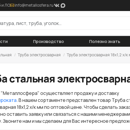
 и ЛО
info@metallosfera.ru
ости
Производство
Полезно знать
альная
/
Труба электросварная
/
Труба электросварная 18x1,2 х/к
а стальная электросварна
 "Металлосфера" осуществляет продажу и доставку
проката
. В нашем сортаменте представлен товар Труба с
арная 18x1,2 х/к мм по оптовой цене. Чтобы сделать зака
но оставить заявку или связаться с нашими менеджерами
. Звоните нам и мы сделаем для Вас интересное предлож