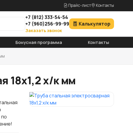
Прайс-лист
Контакты
+7
(812)
333-54-54
+7
(960)
256-99-99
Калькулятор
Заказать звонок
Бонусная программа
Контакты
 мм
я 18x1,2 х/к мм
тальная
з
 по
ение!