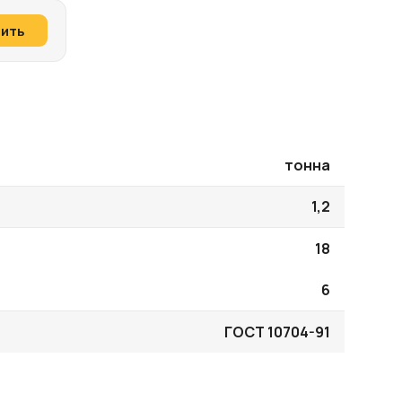
пить
тонна
1,2
18
6
ГОСТ 10704-91