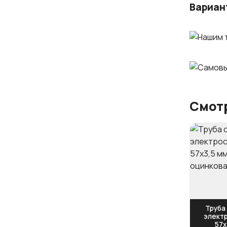
Вариан
Смотр
Труба
элект
57x