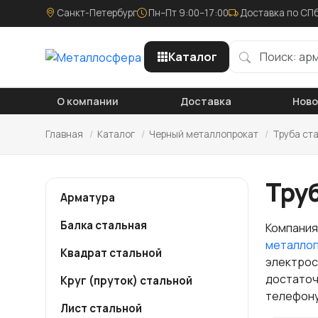
Санкт-Петербург
Пн–Пт 9:00–17:00
Доставка по СПб
Каталог
О компании
Доставка
Нов
Главная
/
Каталог
/
Черный металлопрокат
/
Труба ст
Труб
Арматура
Балка стальная
Компания
металло
Квадрат стальной
электросв
достаточ
Круг (пруток) стальной
телефону
Лист стальной