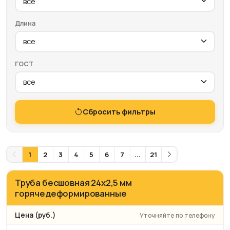
Длина
ГОСТ
Сбросить фильтры
1
2
3
4
5
6
7
...
21
Труба бесшовная 24х2,5 мм
горячедеформированные
Уточняйте по телефону