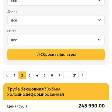
Длина
ГОСТ
Сбросить фильтры
1
2
3
4
5
6
7
...
21
Труба бесшовная 30х3 мм
холоднодеформированная
248 990.00