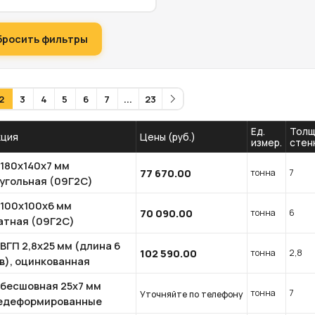
бросить фильтры
2
3
4
5
6
7
...
23
Ед.
Толщ
кция
Цены (руб.)
измер.
стен
 180x140x7 мм
77 670.00
тонна
7
угольная (09Г2С)
 100x100х6 мм
70 090.00
тонна
6
атная (09Г2С)
ВГП 2,8х25 мм (длина 6
102 590.00
тонна
2,8
в), оцинкованная
 бесшовная 25х7 мм
тонна
7
Уточняйте по телефону
едеформированные