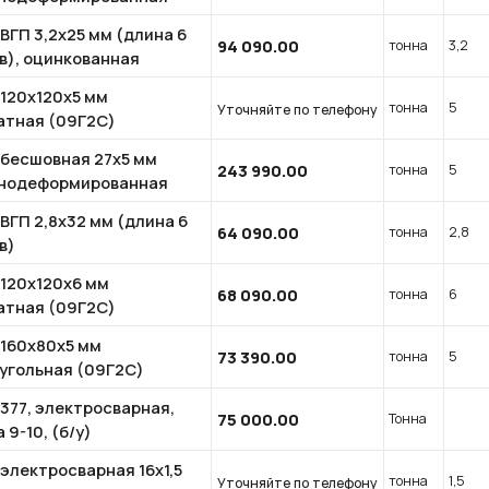
ВГП 3,2х25 мм (длина 6
94 090.00
тонна
3,2
в), оцинкованная
 120x120х5 мм
тонна
5
Уточняйте по телефону
атная (09Г2С)
 бесшовная 27х5 мм
243 990.00
тонна
5
нодеформированная
ВГП 2,8х32 мм (длина 6
64 090.00
тонна
2,8
в)
 120x120х6 мм
68 090.00
тонна
6
атная (09Г2С)
 160x80x5 мм
73 390.00
тонна
5
угольная (09Г2С)
377, электросварная,
75 000.00
Тонна
 9-10, (б/у)
электросварная 16x1,5
тонна
1,5
Уточняйте по телефону