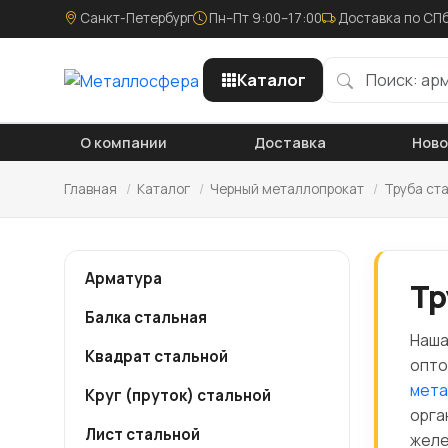
Санкт-Петербург
Пн–Пт 9:00–17:00
Доставка по СПб
Каталог
О компании
Доставка
Нов
Главная
/
Каталог
/
Черный металлопрокат
/
Труба ст
Арматура
Тр
Балка стальная
Наша
Квадрат стальной
опто
мета
Круг (пруток) стальной
орга
Лист стальной
желе