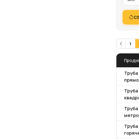
С
1
Проду
Труба
прямо
Труба
квадр
Труба 
метро
Труба
горяч