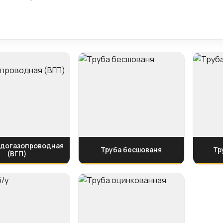
одогазопроводная
Труба бесшованя
Тр
(ВГП)