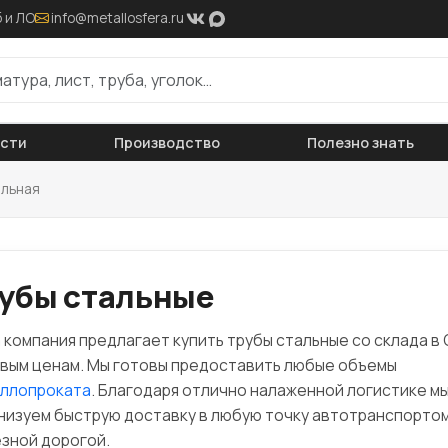
 и ЛО
info@metallosfera.ru
ости
Производство
Полезно знать
альная
убы стальные
 компания предлагает купить трубы стальные со склада в 
вым ценам. Мы готовы предоставить любые объемы
ллопроката
. Благодаря отлично налаженной логистике м
низуем быструю доставку в любую точку автотранспортом
зной дорогой.