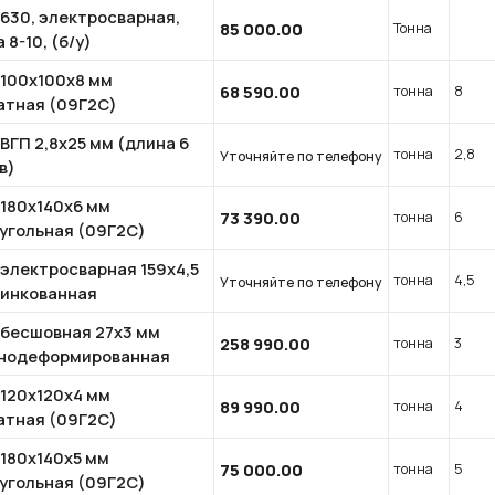
 630, электросварная,
85 000.00
Тонна
 8-10, (б/у)
 100x100х8 мм
68 590.00
тонна
8
атная (09Г2С)
ВГП 2,8х25 мм (длина 6
тонна
2,8
Уточняйте по телефону
в)
 180x140x6 мм
73 390.00
тонна
6
угольная (09Г2С)
 электросварная 159x4,5
тонна
4,5
Уточняйте по телефону
цинкованная
 бесшовная 27х3 мм
258 990.00
тонна
3
нодеформированная
 120x120х4 мм
89 990.00
тонна
4
атная (09Г2С)
 180x140x5 мм
75 000.00
тонна
5
угольная (09Г2С)