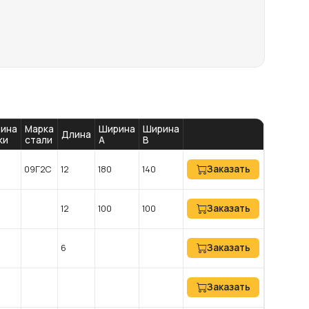
ина
Марка
Ширина
Ширина
Длина
ки
стали
A
B
Заказать
09Г2С
12
180
140
Заказать
12
100
100
Заказать
6
Заказать