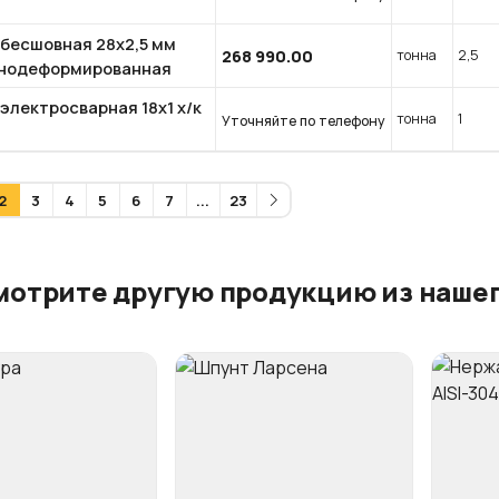
 бесшовная 28х2,5 мм
268 990.00
тонна
2,5
нодеформированная
электросварная 18x1 х/к
тонна
1
Уточняйте по телефону
2
3
4
5
6
7
...
23
мотрите другую продукцию из нашег