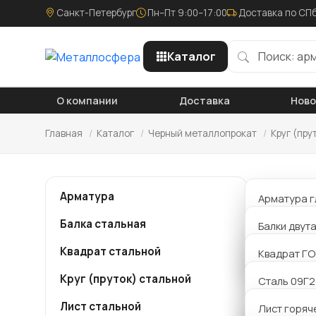
Санкт-Петербург
Пн–Пт 9:00–17:00
Доставка по СПб
Каталог
О компании
Доставка
Нов
Главная
/
Каталог
/
Черный металлопрокат
/
Круг (пру
Круг
Арматура
Арматура г
Балка стальная
Арматура р
Балки двут
Компания
металло
Квадрат стальной
Арматура 
Балки Б дв
Квадрат ГО
340 мм с
заявку и
Круг (пруток) стальной
Балки К дв
Сталь 09Г
сделаем 
Лист стальной
Балки Ш дв
Сталь 20
Лист горяч