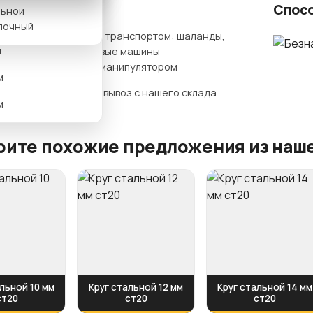
ты доставки
Спос
льной
м
лочный
Нашим транспортом: шаланды,
м
бортовые машины
гидроманипулятором
м
Самовывоз с нашего склада
м
ите похожие предложения из наше
льной 10 мм
Круг стальной 12 мм
Круг стальной 14 мм
ст20
ст20
ст20