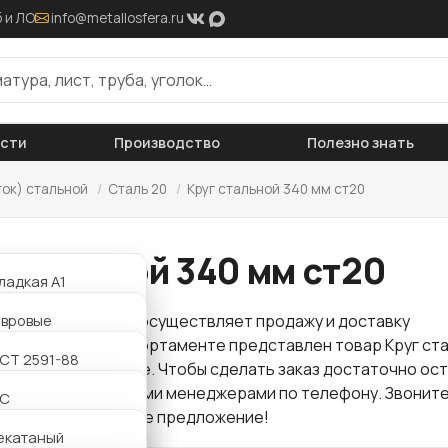
 и ЛО
info@metallosfera.ru
ости
Производство
Полезно знать
ток) стальной
/
Сталь 20
/
Круг стальной 340 мм ст20
 стальной 340 мм ст20
ладкая А1
ифленая А3
авровые
 "Металлосфера" осуществляет продажу и доставку
проката
. В нашем сортаменте представлен товар Круг ст
АТ800
утавровые
СТ 2591-88
т20 по оптовой цене. Чтобы сделать заказ достаточно ос
ли связаться с нашими менеджерами по телефону. Звоните
утавровые
2С
для Вас интересное предложение!
утавровые
екатаный