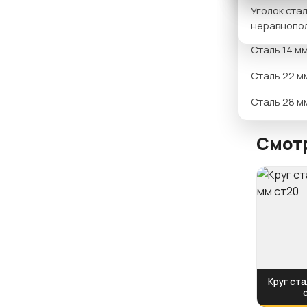
Вариан
Уголок ста
Сталь 12 м
неравнопо
Сталь 14 м
Сталь 22 м
Сталь 28 м
Смотр
Круг ста