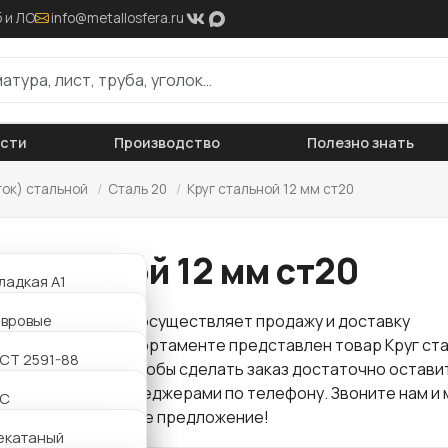
 и ЛО
info@metallosfera.ru
ости
Производство
Полезно знать
ток) стальной
/
Сталь 20
/
Круг стальной 12 мм ст20
 стальной 12 мм ст20
ладкая А1
ифленая А3
авровые
 "Металлосфера" осуществляет продажу и доставку
проката
. В нашем сортаменте представлен товар Круг ста
АТ800
утавровые
СТ 2591-88
по оптовой цене. Чтобы сделать заказ достаточно остави
аться с нашими менеджерами по телефону. Звоните нам и 
утавровые
2С
для Вас интересное предложение!
утавровые
екатаный