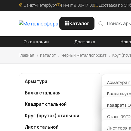
Санкт-Петербург
Пн–Пт 9:00–17:00
Доставка по СПб
Каталог
О компании
Доставка
Нов
Главная
/
Каталог
/
Черный металлопрокат
/
Круг (пру
Круг
Арматура
Арматура г
Балка стальная
Арматура р
Балки двут
Компания
металло
Квадрат стальной
Арматура 
Балки Б дв
Квадрат ГО
мм ст20 
или связ
Круг (пруток) стальной
Балки К дв
Сталь 09Г
сделаем 
Лист стальной
Балки Ш дв
Сталь 20
Лист горяч