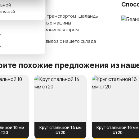
ты доставки
Спос
льной
м
лочный
Нашим транспортом: шаланды,
м
бортовые машины
гидроманипулятором
м
Самовывоз с нашего склада
м
ите похожие предложения из наше
льной 10 мм
Круг стальной 14 мм
Круг стальной 16 мм
ст20
ст20
ст20