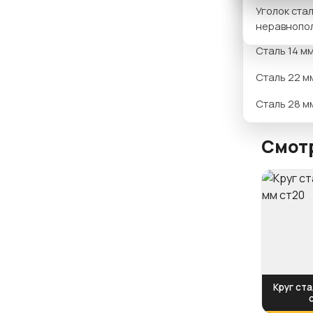
Вариан
Уголок ста
Сталь 12 м
неравнопо
Сталь 14 м
Сталь 22 м
Сталь 28 м
Смотр
Круг ста