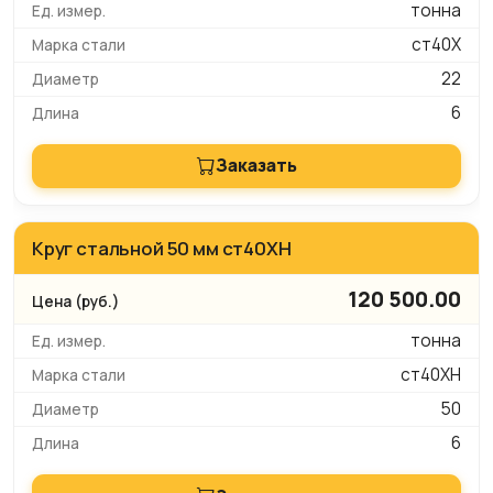
тонна
ст40Х
22
6
Заказать
Круг стальной 50 мм ст40ХН
120 500.00
тонна
ст40ХН
50
6