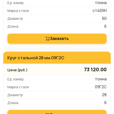
тонна
ст40ХН
60
6
Заказать
Круг стальной 28 мм 09Г2С
73 120.00
тонна
09Г2С
28
6