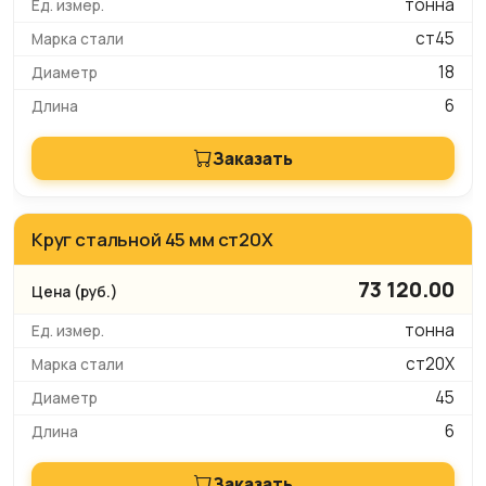
тонна
ст45
18
6
Заказать
Круг стальной 45 мм ст20Х
73 120.00
тонна
ст20Х
45
6
Заказать