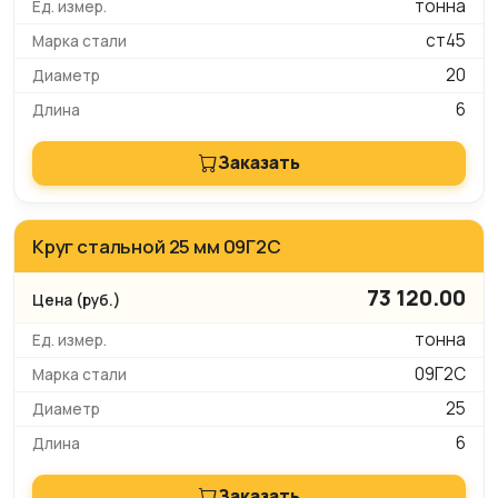
тонна
ст45
20
6
Заказать
Круг стальной 25 мм 09Г2С
73 120.00
тонна
09Г2С
25
6
Заказать