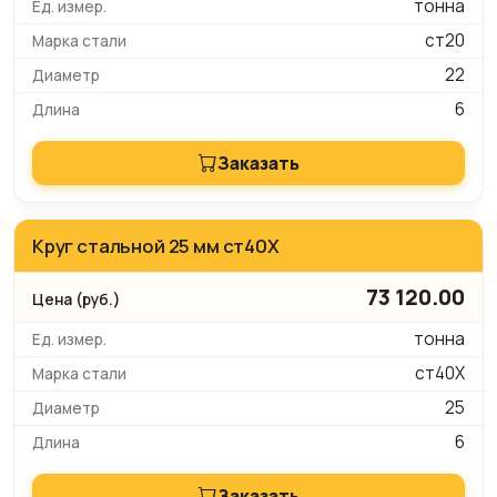
тонна
ст20
22
6
Заказать
Круг стальной 25 мм ст40Х
73 120.00
тонна
ст40Х
25
6
Заказать