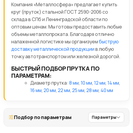
Компания «Металлосфера» предлагает купить
круг (пруток) стальной ГОСТ 2590-2006 со
склада в СПб и Ленинградской области по
оптовым ценам. Мы готовы предоставить любые
объемы металлопроката. Благодаря отлично
налаженной логистике мы организуем
быструю
доставку металлической продукции
в любую
точку автотранспортом или железной дорогой.
БЫСТРЫЙ ПОДБОР ПРУТКА ПО
ПАРАМЕТРАМ:
Диаметр прутка:
8 мм
,
10 мм
,
12 мм
,
14 мм
,
16 мм
,
20 мм
,
22 мм
,
25 мм
,
28 мм
,
40 мм
Подбор по параметрам
Параметры