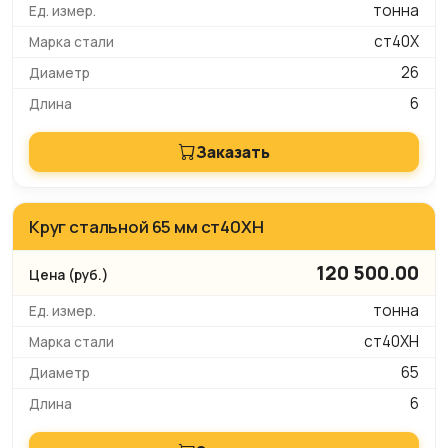
тонна
ст40Х
26
6
Заказать
Круг стальной 65 мм ст40ХН
120 500.00
тонна
ст40ХН
65
6