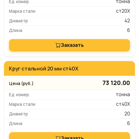
тонна
ст20Х
42
6
Заказать
Круг стальной 20 мм ст40Х
73 120.00
тонна
ст40Х
20
6
Заказать