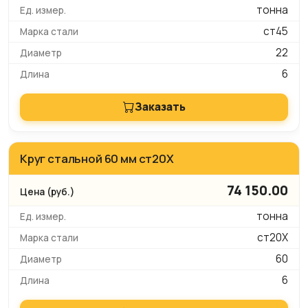
тонна
ст45
22
6
Заказать
Круг стальной 60 мм ст20Х
74 150.00
тонна
ст20Х
60
6