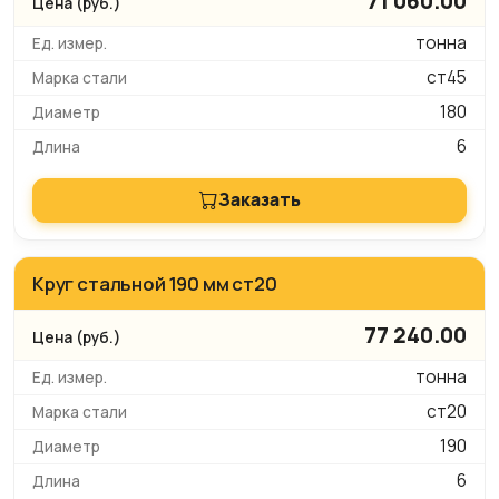
71 060.00
тонна
ст45
180
6
Заказать
Круг стальной 190 мм ст20
77 240.00
тонна
ст20
190
6