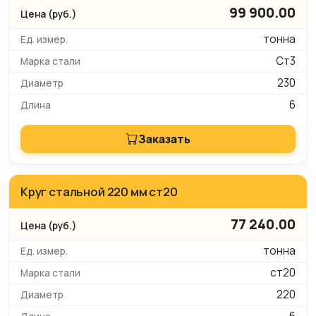
99 900.00
тонна
Ст3
230
6
Заказать
Круг стальной 220 мм ст20
77 240.00
тонна
ст20
220