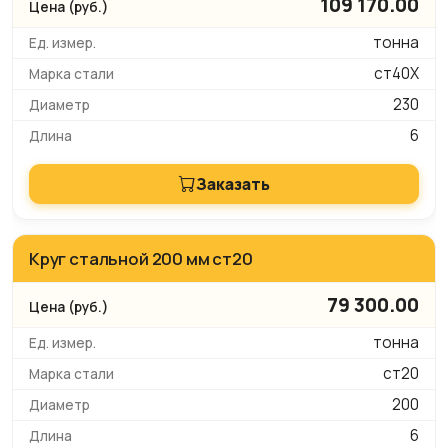
109 170.00
тонна
ст40Х
230
6
Заказать
Круг стальной 200 мм ст20
79 300.00
тонна
ст20
200
6