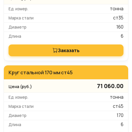
тонна
ст35
160
6
Заказать
Круг стальной 170 мм ст45
71 060.00
тонна
ст45
170
6