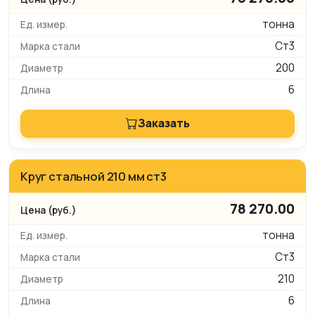
тонна
Ст3
200
6
Заказать
Круг стальной 210 мм ст3
78 270.00
тонна
Ст3
210
6