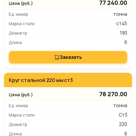
77 240.00
тонна
ст45
190
6
Заказать
Круг стальной 220 мм ст3
78 270.00
тонна
Ст3
220
6