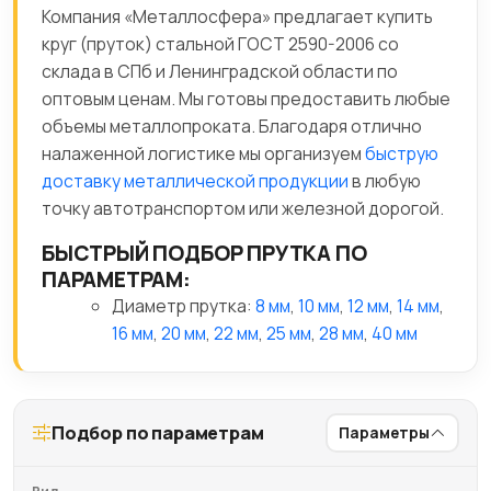
Компания «Металлосфера» предлагает купить
круг (пруток) стальной ГОСТ 2590-2006 со
склада в СПб и Ленинградской области по
оптовым ценам. Мы готовы предоставить любые
объемы металлопроката. Благодаря отлично
налаженной логистике мы организуем
быструю
доставку металлической продукции
в любую
точку автотранспортом или железной дорогой.
БЫСТРЫЙ ПОДБОР ПРУТКА ПО
ПАРАМЕТРАМ:
Диаметр прутка:
8 мм
,
10 мм
,
12 мм
,
14 мм
,
16 мм
,
20 мм
,
22 мм
,
25 мм
,
28 мм
,
40 мм
Подбор по параметрам
Параметры