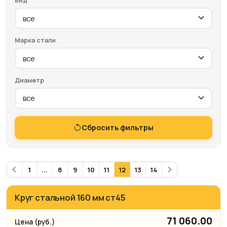
Вид
Марка стали
Диаметр
Сбросить фильтры
1
...
8
9
10
11
12
13
14
Круг стальной 160 мм ст45
71 060.00