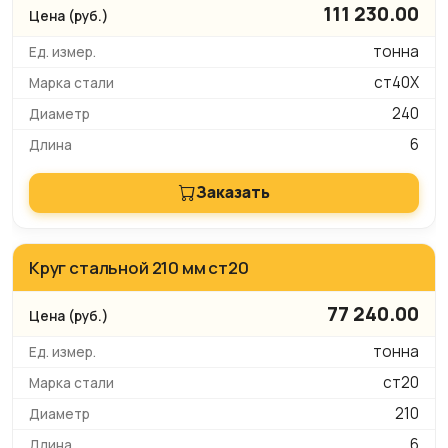
111 230.00
тонна
ст40Х
240
6
Заказать
Круг стальной 210 мм ст20
77 240.00
тонна
ст20
210
6