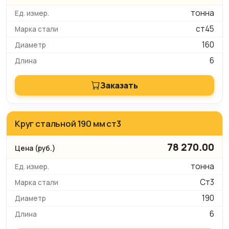
тонна
ст45
160
6
Заказать
Круг стальной 190 мм ст3
78 270.00
тонна
Ст3
190
6