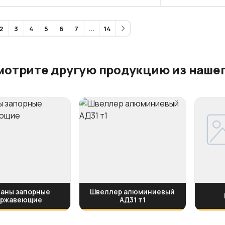
2
3
4
5
6
7
...
14
мотрите другую продукцию из нашег
аны запорные
Швеллер алюминиевый
ержавеющие
АД31 т1