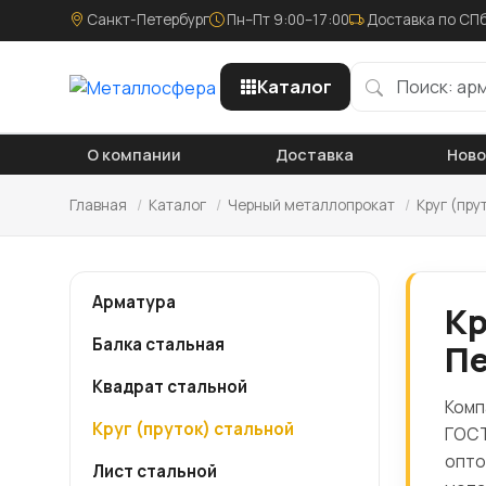
Санкт-Петербург
Пн–Пт 9:00–17:00
Доставка по СПб
Каталог
О компании
Доставка
Нов
Главная
/
Каталог
/
Черный металлопрокат
/
Круг (пру
Арматура
Кр
Балка стальная
Пе
Квадрат стальной
Комп
Круг (пруток) стальной
ГОСТ
опто
Лист стальной