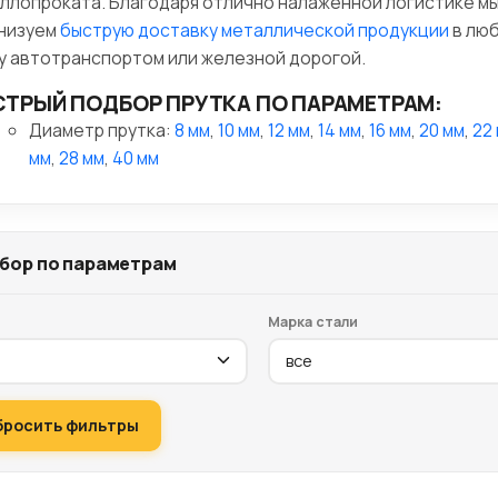
ллопроката. Благодаря отлично налаженной логистике м
низуем
быструю доставку металлической продукции
в лю
у автотранспортом или железной дорогой.
ТРЫЙ ПОДБОР ПРУТКА ПО ПАРАМЕТРАМ:
Диаметр прутка:
8 мм
,
10 мм
,
12 мм
,
14 мм
,
16 мм
,
20 мм
,
22
мм
,
28 мм
,
40 мм
бор по параметрам
Марка стали
бросить фильтры