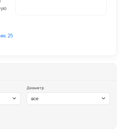
ы
бую
 мм
,
25
Диаметр