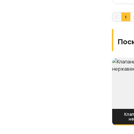
1
Пос
Клап
н