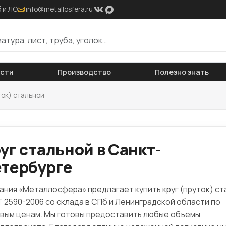
 и ЛО
info@metallosfera.ru
ости
Производство
Полезно знать
ток) стальной
уг стальной в Санкт-
тербурге
ания «Металлосфера» предлагает купить круг (пруток) ст
 2590-2006 со склада в СПб и Ленинградской области по
вым ценам. Мы готовы предоставить любые объемы