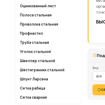
мета
Оцинкованный лист
орга
точк
Полоса стальная
БЫС
Проволока стальная
Профнастил
Труба стальная
Уголок стальной
Под
Швеллер стальной
Вид
Шестигранник стальной
Шпунт Ларсена
Сетка рабица
С
Сетка сварная