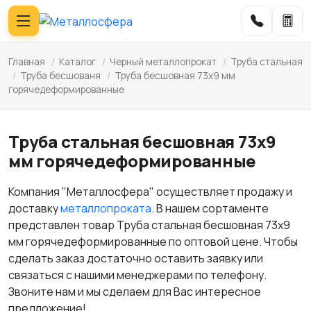
Главная
/
Каталог
/
Черный металлопрокат
/
Труба стальная
/
Труба бесшованя
/
Труба бесшовная 73х9 мм
горячедеформированные
Труба стальная бесшовная 73х9
мм горячедеформированные
Компания "Металлосфера" осуществляет продажу и
доставку
металлопроката
. В нашем сортаменте
представлен товар Труба стальная бесшовная 73х9
мм горячедеформированные по оптовой цене. Чтобы
сделать заказ достаточно оставить заявку или
связаться с нашими менеджерами по телефону.
Звоните нам и мы сделаем для Вас интересное
предложение!