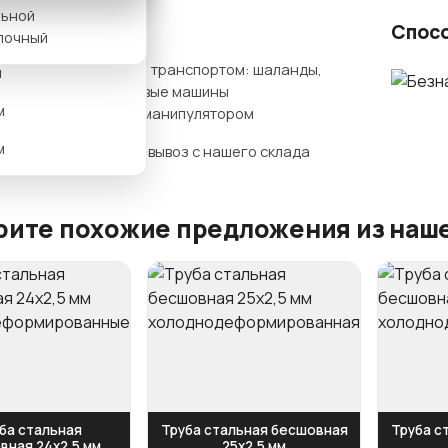
льной
ты доставки
Спос
м
лочный
Нашим транспортом: шаланды,
м
бортовые машины
м
гидроманипулятором
м
Самовывоз с нашего склада
ите похожие предложения из наше
ба стальная
Труба стальная бесшовная
Труба с
вная 24х2,5 мм
25х2,5 мм