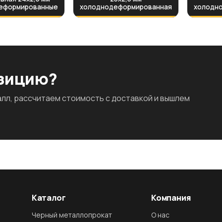
еформированные
холоднодеформированная
холодн
озицию?
л, рассчитаем стоимость с доставкой и вышлем
Каталог
Компания
Черный металлопрокат
О нас