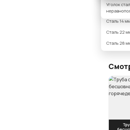
Уголок ста
Вариан
Сталь 12 м
неравнопо
Сталь 14 м
Сталь 22 м
Сталь 28 м
Смотр
Тру
бесшо