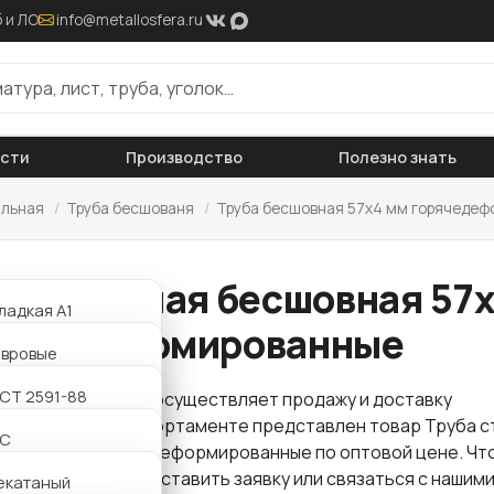
 и ЛО
info@metallosfera.ru
ости
Производство
Полезно знать
альная
/
Труба бесшованя
/
Труба бесшовная 57х4 мм горячеде
ба стальная бесшовная 57
ладкая А1
ячедеформированные
ифленая А3
авровые
АТ800
утавровые
СТ 2591-88
 "Металлосфера" осуществляет продажу и доставку
проката
. В нашем сортаменте представлен товар Труба с
утавровые
2С
я 57х4 мм горячедеформированные по оптовой цене. Чт
заказ достаточно оставить заявку или связаться с нашим
утавровые
екатаный