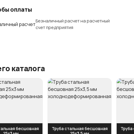
обы оплаты
Безналичный расчет на расчетный
счет предприятия
го каталога
тальная бесшовная
Труба стальная бесшовная
Труба
25х3 мм
25х3,5 мм