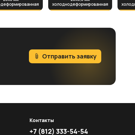
одеформированная
холоднодеформированная
холод
Отправить заявку
Контакты
+7
(812)
333-54-54