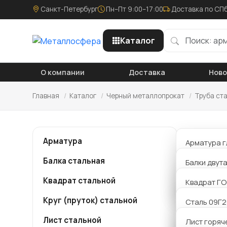
Санкт-Петербург
Пн–Пт 9:00–17:00
Доставка по СПб
Каталог
О компании
Доставка
Нов
Главная
/
Каталог
/
Черный металлопрокат
/
Труба ст
Тру
Арматура
Арматура г
гор
Балка стальная
Арматура р
Балки двут
Квадрат стальной
Арматура 
Балки Б дв
Квадрат ГО
Компания
металло
Круг (пруток) стальной
Балки К дв
Сталь 09Г
бесшовна
сделать 
Лист стальной
Балки Ш дв
Сталь 20
Лист горяч