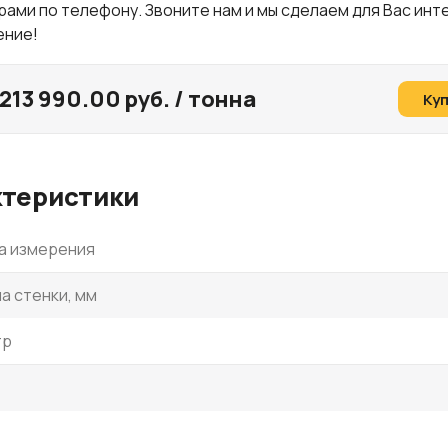
ами по телефону. Звоните нам и мы сделаем для Вас ин
ение!
213 990.00 руб. / тонна
Ку
ктеристики
а измерения
а стенки, мм
тр