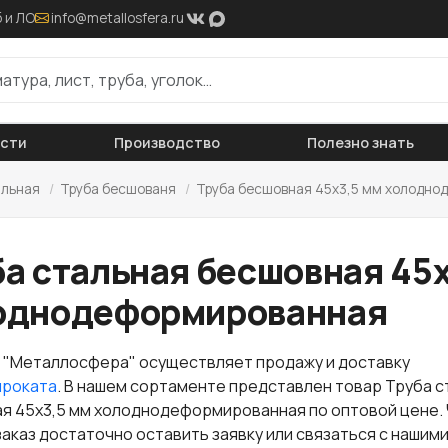
 и ЛО
info@metallosfera.ru
ости
Производство
Полезно знать
альная
/
Труба бесшованя
/
Труба бесшовная 45х3,5 мм холодно
ба стальная бесшовная 45х
однодеформированная
 "Металлосфера" осуществляет продажу и доставку
проката
. В нашем сортаменте представлен товар Труба с
я 45х3,5 мм холоднодеформированная по оптовой цене.
заказ достаточно оставить заявку или связаться с нашим