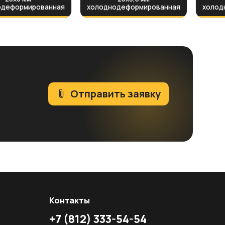
одеформированная
холоднодеформированная
холод
Отправить заявку
Контакты
+7
(812)
333-54-54