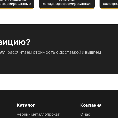
еформированные
холоднодеформированная
холодн
озицию?
л, рассчитаем стоимость с доставкой и вышлем
Каталог
Компания
Черный металлопрокат
О нас