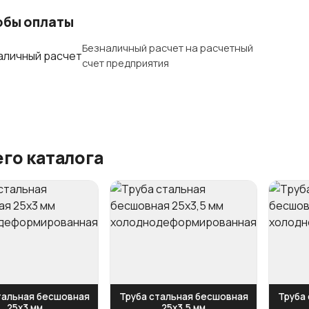
обы оплаты
Безналичный расчет на расчетный
счет предприятия
го каталога
тальная бесшовная
Труба стальная бесшовная
Труба
25х3 мм
25х3,5 мм