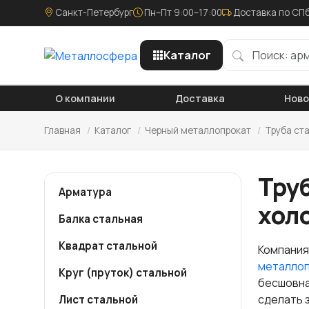
Санкт-Петербург
Пн–Пт 9:00–17:00
Доставка по СПб
Каталог
О компании
Доставка
Нов
Главная
/
Каталог
/
Черный металлопрокат
/
Труба ст
Тру
Арматура
хол
Балка стальная
Квадрат стальной
Компания
металло
Круг (пруток) стальной
бесшовна
сделать 
Лист стальной