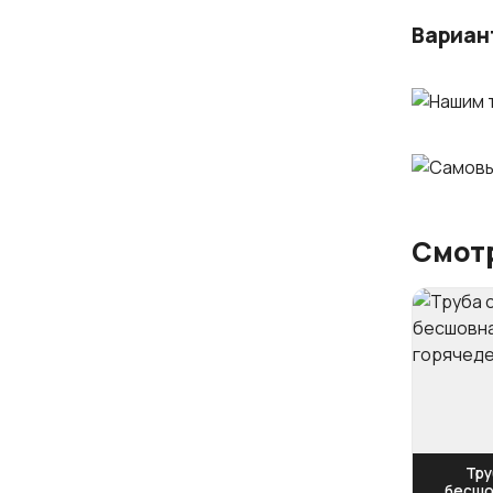
Вариан
Смотр
Тру
бесшо