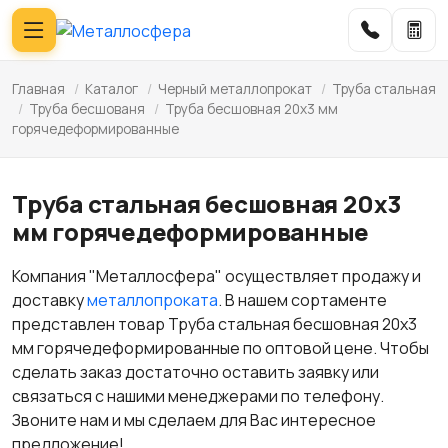
Главная
/
Каталог
/
Черный металлопрокат
/
Труба стальная
/
Труба бесшованя
/
Труба бесшовная 20х3 мм
горячедеформированные
Труба стальная бесшовная 20х3
мм горячедеформированные
Компания "Металлосфера" осуществляет продажу и
доставку
металлопроката
. В нашем сортаменте
представлен товар Труба стальная бесшовная 20х3
мм горячедеформированные по оптовой цене. Чтобы
сделать заказ достаточно оставить заявку или
связаться с нашими менеджерами по телефону.
Звоните нам и мы сделаем для Вас интересное
предложение!