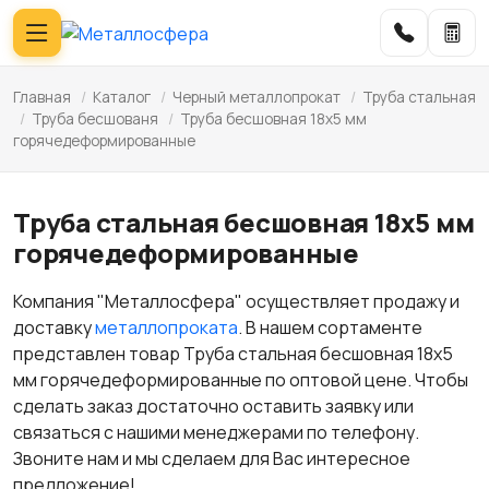
Главная
/
Каталог
/
Черный металлопрокат
/
Труба стальная
/
Труба бесшованя
/
Труба бесшовная 18х5 мм
горячедеформированные
Труба стальная бесшовная 18х5 мм
горячедеформированные
Компания "Металлосфера" осуществляет продажу и
доставку
металлопроката
. В нашем сортаменте
представлен товар Труба стальная бесшовная 18х5
мм горячедеформированные по оптовой цене. Чтобы
сделать заказ достаточно оставить заявку или
связаться с нашими менеджерами по телефону.
Звоните нам и мы сделаем для Вас интересное
предложение!