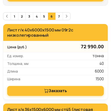
1
2
3
4
5
6
7
Лист г/к 40х6000х1500 мм 09г2с
низколегированный
72 990.00
тонна
40
6000
1500
Заказать
Лист х/к 36х1500х6000 мм ст45 (листовая