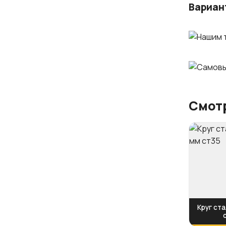
Вариан
Смотр
Круг ста