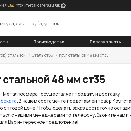
 и ЛО
info@metallosfera.ru
ости
Производство
Полезно знать
ток) стальной
/
Сталь ст35
/
Круг стальной 48 мм ст35
 стальной 48 мм ст35
 "Металлосфера" осуществляет продажу и доставку
проката
. В нашем сортаменте представлен товар Круг ст
по оптовой цене. Чтобы сделать заказ достаточно остави
аться с нашими менеджерами по телефону. Звоните нам и 
для Вас интересное предложение!