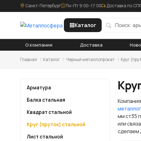
Санкт-Петербург
Пн–Пт 9:00–17:00
Доставка по СПб
Каталог
О компании
Доставка
Нов
Главная
/
Каталог
/
Черный металлопрокат
/
Круг (пру
Круг
Арматура
Балка стальная
Компания
металло
Квадрат стальной
мм ст35 
или связ
Круг (пруток) стальной
сделаем 
Лист стальной