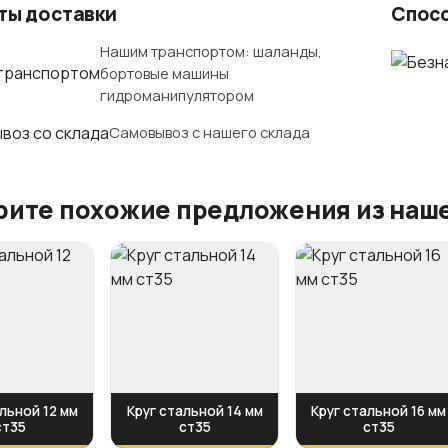
ты доставки
Спос
Нашим транспортом: шаланды,
бортовые машины
гидроманипулятором
Самовывоз с нашего склада
ите похожие предложения из наше
льной 12 мм
Круг стальной 14 мм
Круг стальной 16 мм
ст35
ст35
ст35