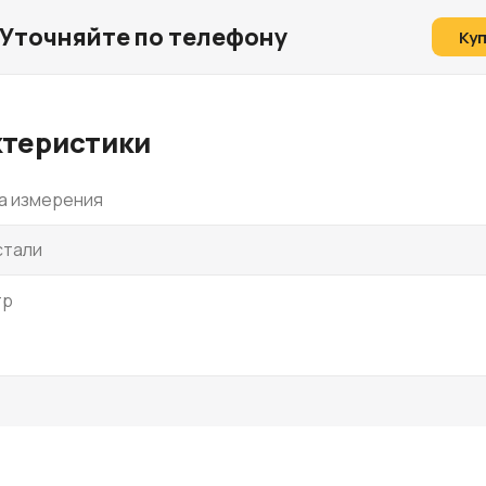
Уточняйте по телефону
Ку
ктеристики
а измерения
стали
тр