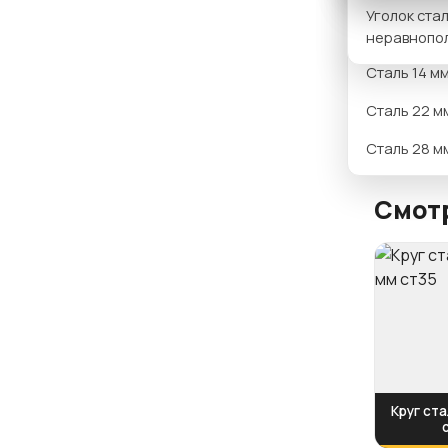
Вариан
Уголок ста
Сталь 12 м
неравнопо
Сталь 14 м
Сталь 22 м
Сталь 28 м
Смотр
Круг ста