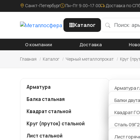
Санкт-Петербург
Пн–Пт 9:00–17:00
Доставка по СПб
Каталог
О компании
Доставка
Нов
Главная
/
Каталог
/
Черный металлопрокат
/
Круг (пру
Круг
Арматура
Арматура г
Балка стальная
Арматура р
Балки двут
Компания
металло
Квадрат стальной
Арматура 
Балки Б дв
Квадрат ГО
мм ст35 
или связ
Круг (пруток) стальной
Балки К дв
Сталь 09Г
сделаем 
Лист стальной
Балки Ш дв
Сталь 20
Лист горяч