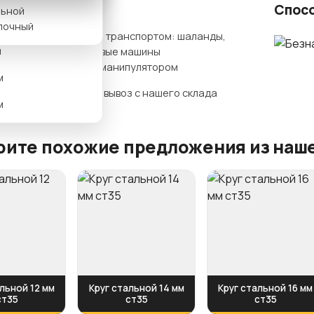
ты доставки
Спос
льной
м
лочный
Нашим транспортом: шаланды,
м
бортовые машины
гидроманипулятором
м
Самовывоз с нашего склада
м
ите похожие предложения из наше
льной 12 мм
Круг стальной 14 мм
Круг стальной 16 мм
ст35
ст35
ст35