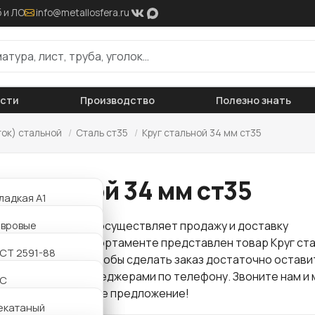
 и ЛО
info@metallosfera.ru
ости
Производство
Полезно знать
ток) стальной
/
Сталь ст35
/
Круг стальной 34 мм ст35
 стальной 34 мм ст35
ладкая А1
ифленая А3
авровые
 "Металлосфера" осуществляет продажу и доставку
проката
. В нашем сортаменте представлен товар Круг ст
АТ800
утавровые
СТ 2591-88
по оптовой цене. Чтобы сделать заказ достаточно остави
аться с нашими менеджерами по телефону. Звоните нам и 
утавровые
2С
для Вас интересное предложение!
утавровые
екатаный