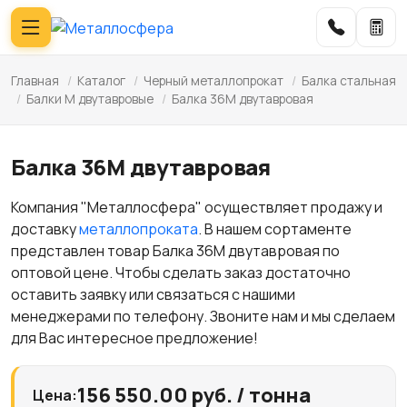
Главная
/
Каталог
/
Черный металлопрокат
/
Балка стальная
/
Балки М двутавровые
/
Балка 36М двутавровая
Балка 36М двутавровая
Компания "Металлосфера" осуществляет продажу и
доставку
металлопроката
. В нашем сортаменте
представлен товар Балка 36М двутавровая по
оптовой цене. Чтобы сделать заказ достаточно
оставить заявку или связаться с нашими
менеджерами по телефону. Звоните нам и мы сделаем
для Вас интересное предложение!
156 550.00 руб. / тонна
Цена: