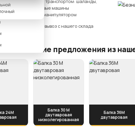
Нашим транспортом: шаланды,
льной
бортовые машины
м
лочный
гидроманипулятором
м
Самовывоз с нашего склада
м
м
ите похожие предложения из наше
Балка 30 М
ка 24М
Балка 36М
двутавровая
авровая
двутавровая
низколегированная