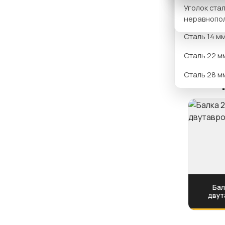
Уголок ста
Сталь 12 м
неравнопо
Сталь 14 м
Сталь 22 м
Сталь 28 м
Смотр
Бал
двут