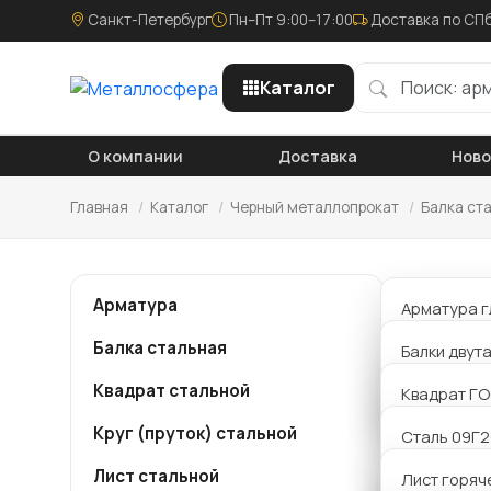
Санкт-Петербург
Пн–Пт 9:00–17:00
Доставка по СПб
Каталог
О компании
Доставка
Нов
Главная
/
Каталог
/
Черный металлопрокат
/
Балка ст
Бал
Арматура
Арматура г
Балка стальная
Арматура р
Балки двут
Компания
металло
Квадрат стальной
Арматура 
Балки Б дв
Квадрат ГО
двутавро
заявку и
Круг (пруток) стальной
Балки К дв
Сталь 09Г
сделаем 
Лист стальной
Балки Ш дв
Сталь 20
Лист горяч