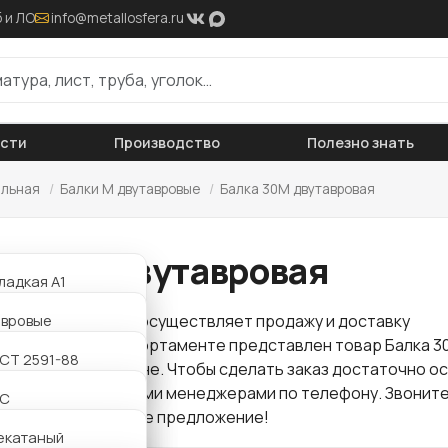
 и ЛО
info@metallosfera.ru
ости
Производство
Полезно знать
альная
/
Балки М двутавровые
/
Балка 30М двутавровая
ка 30М двутавровая
ладкая А1
ифленая А3
авровые
 "Металлосфера" осуществляет продажу и доставку
проката
. В нашем сортаменте представлен товар Балка 3
АТ800
утавровые
СТ 2591-88
вая по оптовой цене. Чтобы сделать заказ достаточно о
ли связаться с нашими менеджерами по телефону. Звоните
утавровые
2С
для Вас интересное предложение!
утавровые
екатаный