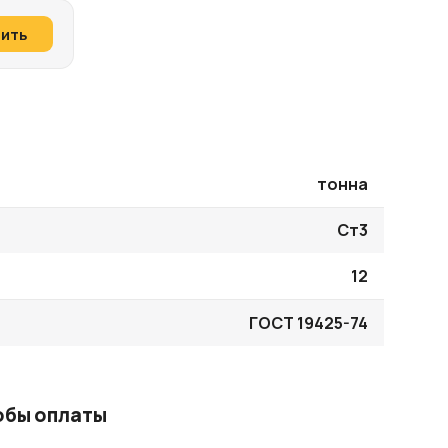
пить
тонна
Ст3
12
ГОСТ 19425-74
обы оплаты