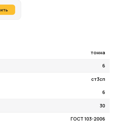
пить
тонна
6
ст3сп
6
30
ГОСТ 103-2006