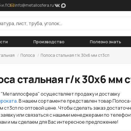
 и ЛО
info@metallosfera.ru
ости
Производство
Полезно знать
тальная
/
Полоса
/
Полоса стальная г/к 30х6 мм ст3сп
са стальная г/к 30х6 мм 
 "Металлосфера" осуществляет продажу и доставку
проката
. В нашем сортаменте представлен товар Полоса
мм ст3сп по оптовой цене. Чтобы сделать заказ достаточ
 заявку или связаться с нашими менеджерами по телефон
нам и мы сделаем для Вас интересное предложение!