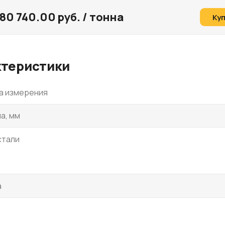
80 740.00 руб. / тонна
Ку
ктеристики
а измерения
а, мм
стали
а