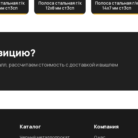
тальная г/к
Полоса стальная г/к
Полоса стальная г/
мм ст3сп
12х8 мм ст3сп
14х7 мм ст3сп
озицию?
л, рассчитаем стоимость с доставкой и вышлем
Каталог
Компания
Черный металлопрокат
О нас