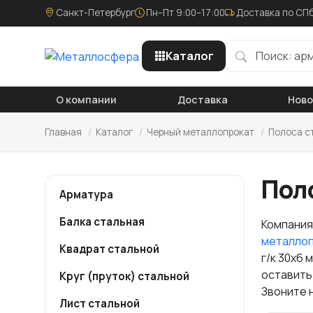
Санкт-Петербург
Пн–Пт 9:00–17:00
Доставка по СПб
Каталог
О компании
Доставка
Нов
Главная
/
Каталог
/
Черный металлопрокат
/
Полоса с
Поло
Арматура
Балка стальная
Компания
металло
Квадрат стальной
г/к 30х6 
оставить
Круг (пруток) стальной
Звоните 
Лист стальной