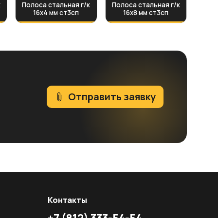
к
Полоса стальная г/к
Полоса стальная г/к
16х4 мм ст3сп
16х8 мм ст3сп
Отправить заявку
Контакты
+7
(812)
333-54-54