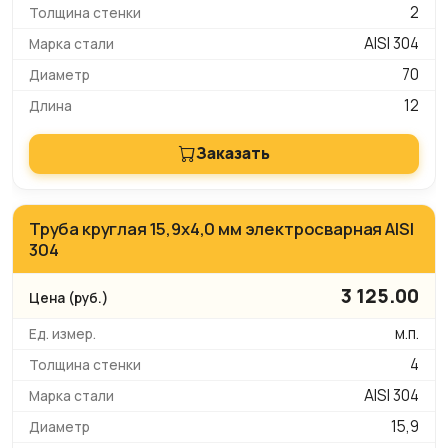
2
AISI 304
70
12
Заказать
Труба круглая 15,9х4,0 мм электросварная AISI
304
3 125.00
м.п.
4
AISI 304
15,9