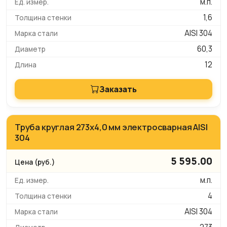
м.п.
1,6
AISI 304
60,3
12
Заказать
Труба круглая 273х4,0 мм электросварная AISI
304
5 595.00
м.п.
4
AISI 304