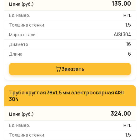
135.00
м.п.
1,5
AISI 304
16
6
Заказать
Труба круглая 38х1,5 мм электросварная AISI
304
324.00
м.п.
1,5