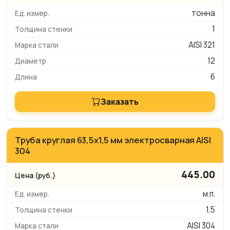
тонна
1
AISI 321
12
6
Заказать
Труба круглая 63,5х1,5 мм электросварная AISI
304
445.00
м.п.
1,5
AISI 304