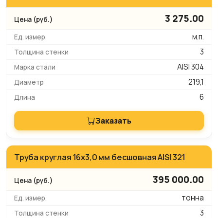
3 275.00
м.п.
3
AISI 304
219,1
6
Заказать
Труба круглая 16х3,0 мм бесшовная AISI 321
395 000.00
тонна
3