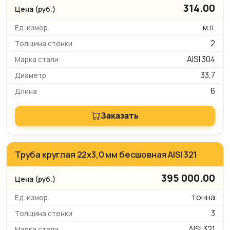
314.00
м.п.
2
AISI 304
33,7
6
Заказать
Труба круглая 22х3,0 мм бесшовная AISI 321
395 000.00
тонна
3
AISI 321