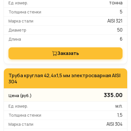
тонна
5
AISI 321
50
6
Заказать
Труба круглая 42,4х1,5 мм электросварная AISI
304
335.00
м.п.
1,5
AISI 304