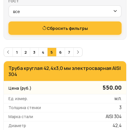
ГОСТ
Сбросить фильтры
1
2
3
4
5
6
7
Труба круглая 42,4х3,0 мм электросварная AISI
304
550.00
м.п.
3
AISI 304
42,4