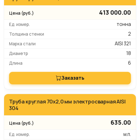
413 000.00
тонна
2
AISI 321
18
6
Заказать
Труба круглая 70х2,0 мм электросварная AISI
304
635.00
м.п.