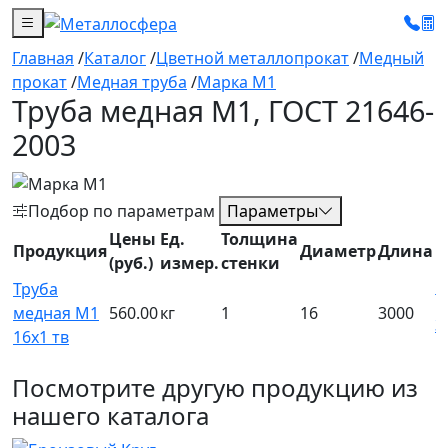
Главная
/
Каталог
/
Цветной металлопрокат
/
Медный
прокат
/
Медная труба
/
Марка M1
Труба медная M1, ГОСТ 21646-
2003
Подбор по параметрам
Параметры
Цены
Ед.
Толщина
Продукция
Диаметр
Длина
(руб.)
измер.
стенки
Труба
медная М1
560.00
кг
1
16
3000
З
16х1 тв
Посмотрите другую продукцию из
нашего каталога