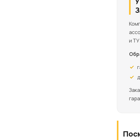
У
З
Ком
ассо
и ТУ
Обр
г
д
Зака
гар
Пос