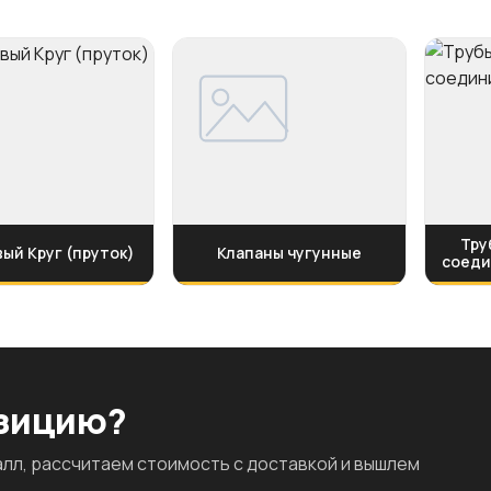
Тру
ый Круг (пруток)
Клапаны чугунные
соеди
озицию?
л, рассчитаем стоимость с доставкой и вышлем