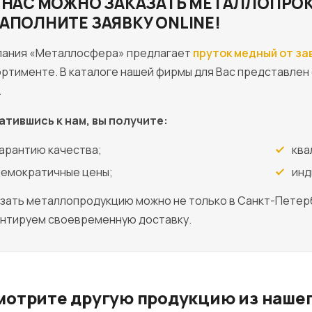
 НАС МОЖНО ЗАКАЗАТЬ МЕТАЛЛОПРОК
АПОЛНИТЕ ЗАЯВКУ ONLINE!
пания «Металлосфера» предлагает
пруток медный от за
ртименте. В каталоге нашей фирмы для Вас представле
.
атившись к нам, вы получите:
арантию качества;
ква
емократичные цены;
инд
зать металлопродукцию можно не только в Санкт-Петербу
антируем своевременную доставку.
мотрите другую продукцию из нашег