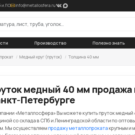
 и ЛО
info@metallosfera.ru
ости
Производство
Полезно знать
прокат
/
Медный круг (пруток)
/
Толщина 40 мм
уток медный 40 мм продажа 
нкт-Петербурге
мпании «Металлосфера» Вы можете купить пруток медный 
иной со склада в СПб и Ленинградской области по оптов
м. Мы осуществляем
продажу металлопроката
крупным и 