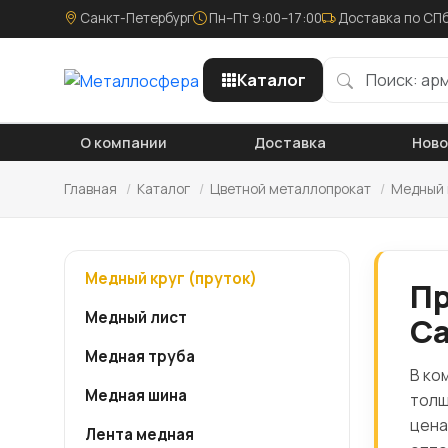
Санкт-Петербург
Пн–Пт 9:00–17:00
Доставка по СПб
Каталог
О компании
Доставка
Нов
Главная
/
Каталог
/
Цветной металлопрокат
/
Медный 
Медный круг (пруток)
Пр
Медный лист
Са
Медная труба
В ко
Медная шина
толщ
цена
Лента медная