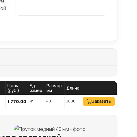
ем
ной
Цены
Ед.
Размер,
Длина
(руб.)
измер.
мм
1 770.00
кг
40
3000
Заказать