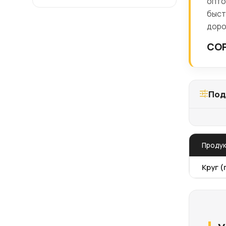
опто
быст
доро
СОР
Под
Проду
Круг (