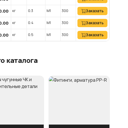
0.00
кг
0.3
М1
300
Заказать
0.00
кг
0.4
М1
300
Заказать
0.00
кг
0.5
М1
300
Заказать
о каталога