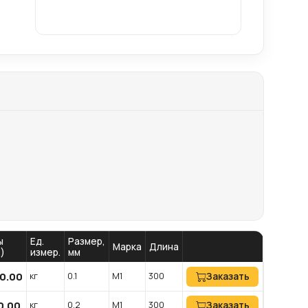
ы
Ед.
Размер,
Марка
Длина
.)
измер.
мм
20.00
кг
0.1
М1
300
Заказать
0.00
кг
0.2
М1
300
Заказать