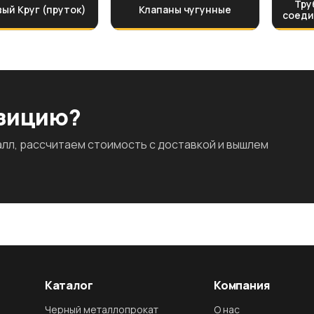
Тру
ый Круг (пруток)
Клапаны чугунные
соеди
озицию?
л, рассчитаем стоимость с доставкой и вышлем
Каталог
Компания
Черный металлопрокат
О нас