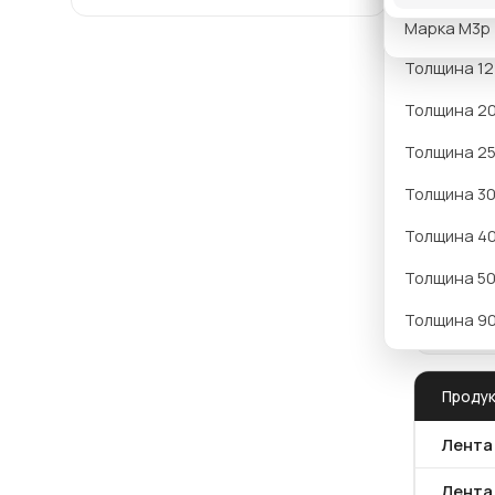
Толщина 10
Марка М3р
Толщина 12
Толщина 2
Под
Толщина 25
Толщина 30
Размер,
Толщина 4
Толщина 50
С
Толщина 9
Проду
Лента 
Лента