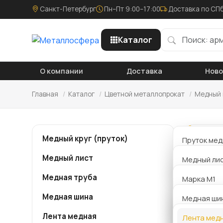
Санкт-Петербург
Пн–Пт 9:00–17:00
Доставка по СПб
Каталог
О компании
Доставка
Нов
Главная
/
Каталог
/
Цветной металлопрокат
/
Медный 
Медный круг (пруток)
Пруток мед
Ле
Медный лист
Толщина 5 
Медный лис
Медная труба
Толщина 6 
Марка M1
Медная шина
Толщина 7 
Марка М2м
Медная ши
Толщина 8 
Лента медная
Марка M3
Лента медн