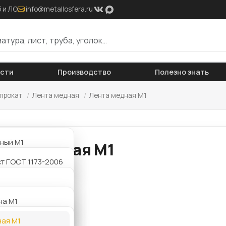
 и ЛО
info@metallosfera.ru
ости
Производство
Полезно знать
прокат
/
Лента медная
/
Лента медная М1
ный М1
нта медная М1
мм
т ГОСТ 1173-2006
мм
мм
на М1
мм
ая М1