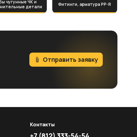
бы чугунные ЧК и
Фитинги, арматура PP-R
нительные детали
Отправить заявку
Контакты
+7
(812)
333-54-54