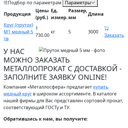
Подбор по параметрам
Параметры
Цены
Ед.
Размер,
Продукция
Длина
(руб.)
измер.
мм
Круг (пруток)
1
М1 медный 5
кг
5
3000
730.00
Заказать
тв
У НАС
МОЖНО ЗАКАЗАТЬ
МЕТАЛЛОПРОКАТ С ДОСТАВКОЙ -
ЗАПОЛНИТЕ ЗАЯВКУ ONLINE!
Компания «Металлосфера» предлагает
купить
медный круг
в широком ассортименте. В каталоге
нашей фирмы для Вас представлен сортовой прокат,
соответствующий ГОСТу и ТУ.
Обратившись к нам, вы получите: