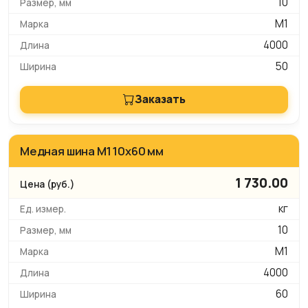
10
М1
4000
50
Заказать
Медная шина М1 10х60 мм
1 730.00
кг
10
М1
4000
60