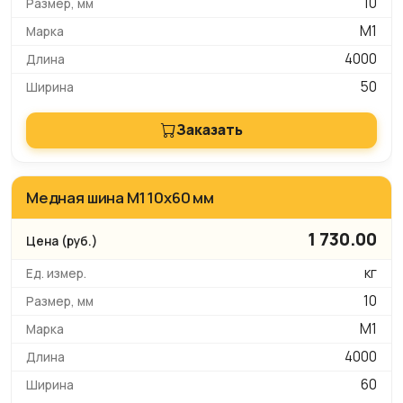
10
М1
4000
50
Заказать
Медная шина М1 10х60 мм
1 730.00
кг
10
М1
4000
60