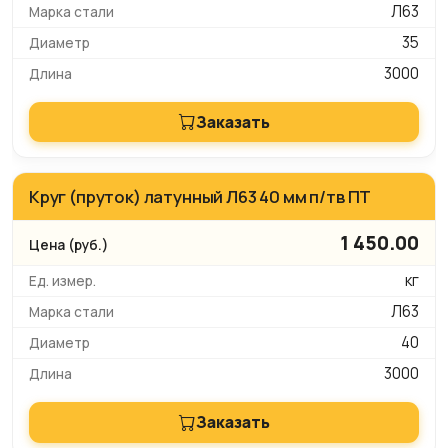
Л63
35
3000
Заказать
Круг (пруток) латунный Л63 40 мм п/тв ПТ
1 450.00
кг
Л63
40
3000
Заказать