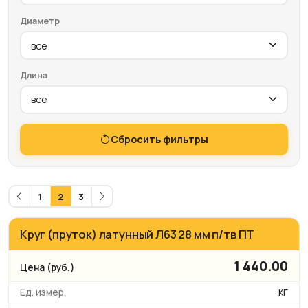
Диаметр
Длина
Сбросить фильтры
1
2
3
Круг (пруток) латунный Л63 28 мм п/тв ПТ
1 440.00
кг