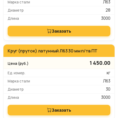
Л63
28
3000
Заказать
Круг (пруток) латунный Л63 30 мм п/тв ПТ
1 450.00
кг
Л63
30
3000
Заказать