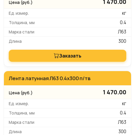
1 470.00
кг
0.4
Л63
300
Заказать
Лента латунная Л63 0.4х300 п/тв
1 470.00
кг
0.4
Л63
300