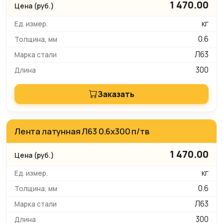
1 470.00
кг
0.6
Л63
300
Заказать
Лента латунная Л63 0.6х300 п/тв
1 470.00
кг
0.6
Л63
300