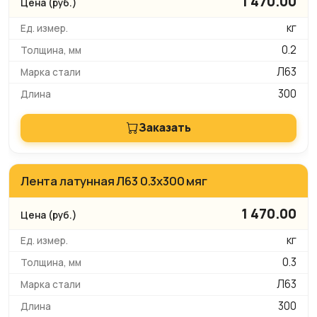
1 470.00
кг
0.2
Л63
300
Заказать
Лента латунная Л63 0.3х300 мяг
1 470.00
кг
0.3
Л63
300