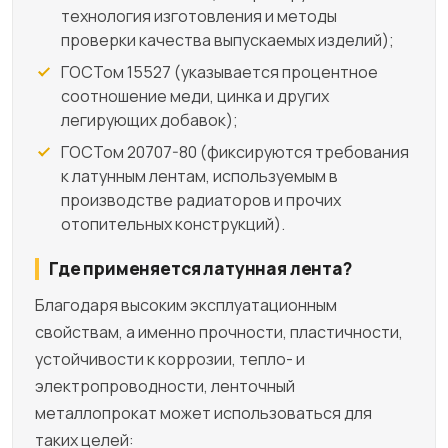
технология изготовления и методы
проверки качества выпускаемых изделий);
ГОСТом 15527 (указывается процентное
соотношение меди, цинка и других
легирующих добавок);
ГОСТом 20707-80 (фиксируются требования
к латунным лентам, используемым в
производстве радиаторов и прочих
отопительных конструкций).
Где применяется латунная лента?
Благодаря высоким эксплуатационным
свойствам, а именно прочности, пластичности,
устойчивости к коррозии, тепло- и
электропроводности, ленточный
металлопрокат может использоваться для
таких целей: