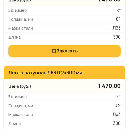
кг
0.1
Л63
300
Заказать
Лента латунная Л63 0.2х300 мяг
1 470.00
кг
0.2
Л63
300