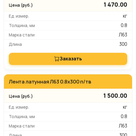
1 470.00
кг
0.8
Л63
300
Заказать
Лента латунная Л63 0.8х300 п/тв
1 500.00
кг
0.8
Л63
300