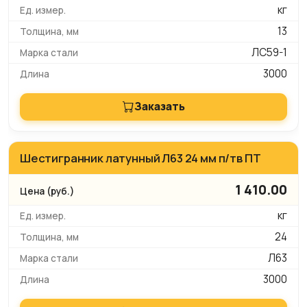
кг
13
ЛС59-1
3000
Заказать
Шестигранник латунный Л63 24 мм п/тв ПТ
1 410.00
кг
24
Л63
3000