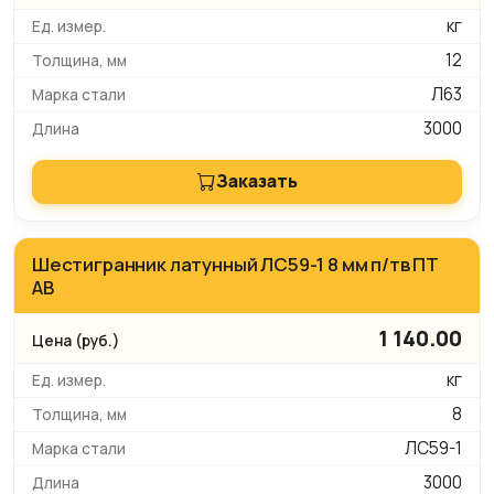
кг
12
Л63
3000
Заказать
Шестигранник латунный ЛС59-1 8 мм п/тв ПТ
АВ
1 140.00
кг
8
ЛС59-1
3000