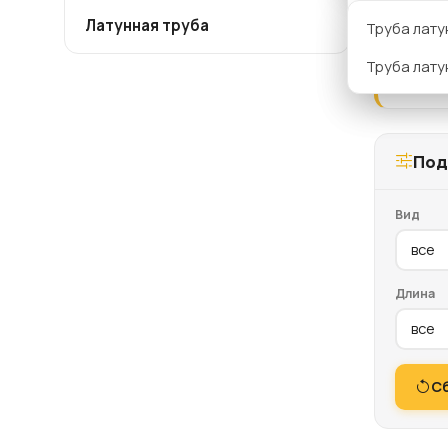
Благ
Латунная труба
дост
Л90
Труба лату
ЛС59-1
СОР
Труба лату
Под
Вид
Длина
С