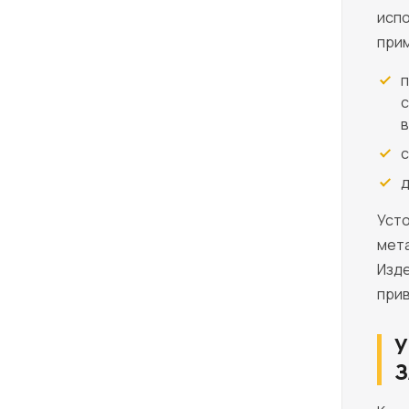
испо
при
п
с
в
с
д
Усто
мета
Изде
прив
У
З