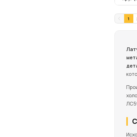
1
Лат
мет
дет
кото
Прои
холо
ЛС59
С
Исхо