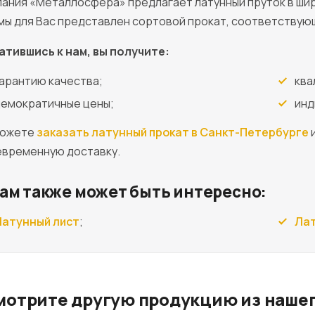
ания «Металлосфера» предлагает латунный пруток в шир
ы для Вас представлен сортовой прокат, соответствующ
атившись к нам, вы получите:
арантию качества;
ква
емократичные цены;
инд
можете
заказать латунный прокат в Санкт-Петербурге
и
евременную доставку.
ам также может быть интересно:
Латунный лист
;
Лат
мотрите другую продукцию из нашег