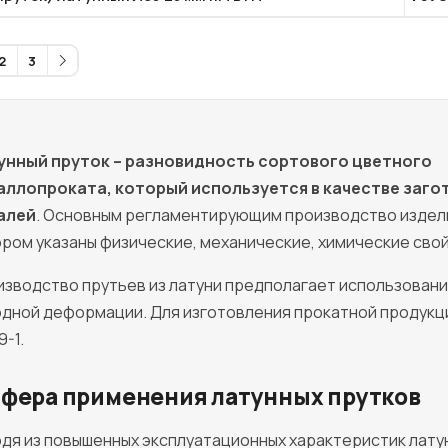
2
3
унный пруток – разновидность сортового цветного
аллопроката, который используется в качестве заго
алей
. Основным регламентирующим производство издели
ром указаны физические, механические, химические сво
зводство прутьев из латуни предполагает использовани
дной деформации. Для изготовления прокатной продукци
-1.
фера применения латунных прутков
дя из повышенных эксплуатационных характеристик лату