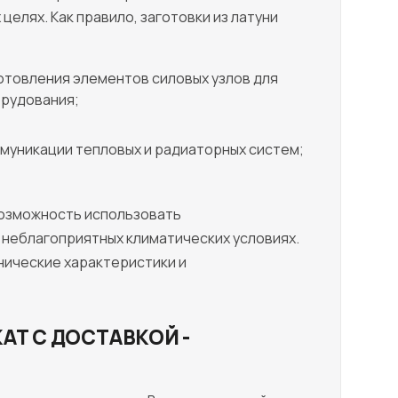
елях. Как правило, заготовки из латуни
отовления элементов силовых узлов для
рудования;
муникации тепловых и радиаторных систем;
возможность использовать
 неблагоприятных климатических условиях.
нические характеристики и
АТ С ДОСТАВКОЙ -