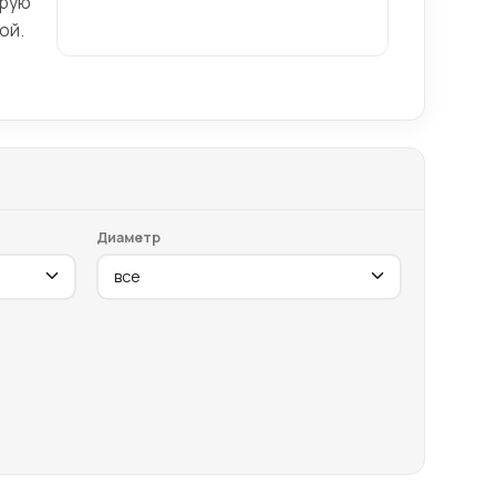
трую
ой.
Диаметр