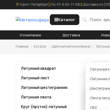
Санкт-Петербург
Пн–Пт 9:00–17:00
Доставка по СПб
Каталог
О компании
Доставка
Нов
Главная
/
Каталог
/
Цветной металлопрокат
/
Латунны
Латунный квадрат
Латунный к
Ла
Латунный лист
Латунный л
Пе
Латунный шестигранник
Латунный л
Шестигран
Комп
ЛС59-1
Латунная лента
Лента лату
скла
Шестигранн
пред
Круг (пруток) латунный
Л63