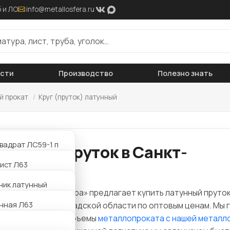
 и ЛО
info@metallosfera.ru
ости
Производство
Полезно знать
й прокат
/
Круг (пруток) латунный
вадрат ЛС59-1 п
тунный пруток в Санкт-
ист Л63
тербурге
ист ЛС59-1
ник латунный
ания «Металлосфера» предлагает купить латунный пруток
нная Л63
да в СПб и Ленинградской области по оптовым ценам. Мы 
ик латунный Л63
оставить любые объемы
металлопроката с нашей металл