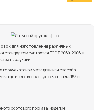
товок для изготовления различных
я стандартом считается ГОСТ 2060-2006, в
йства продукции.
е горячекатаной методики или способа
и чаще всего используются сплавы Л63 и
нного сортового проката, изделие