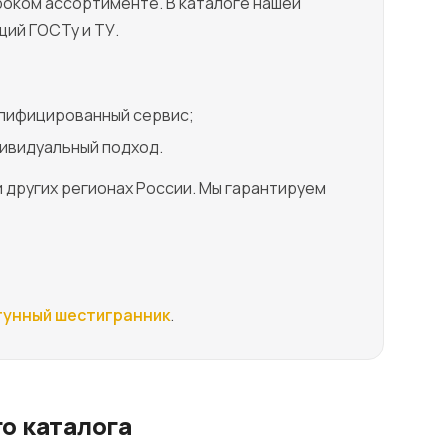
оком ассортименте. В каталоге нашей
ий ГОСТу и ТУ.
лифицированный сервис;
ивидуальный подход.
 других регионах России. Мы гарантируем
унный шестигранник
.
о каталога