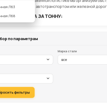
одаря отлично налаженной логистике мы организуем быс
авку в любую точку автотранспортом или железной дорог
нная Л63
ТАМЕНТ И ЦЕНА ЗА ТОННУ:
нная Л68
бор по параметрам
Марка стали
бросить фильтры