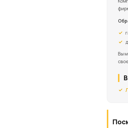
Комп
фирм
Обр
г
д
Вы 
сво
В
Пос