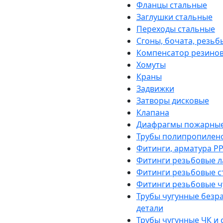
Фланцы стальные
Заглушки стальные
Переходы стальные
Сгоны, бочата, резьб
Компенсатор резино
Хомуты
Краны
Задвижки
Затворы дисковые
Клапана
Диафрагмы пожарны
Трубы полипропилен
Фитинги, арматура PP
Фитинги резьбовые л
Фитинги резьбовые с
Фитинги резьбовые ч
Трубы чугунные безр
детали
Трубы чугунные ЧК и