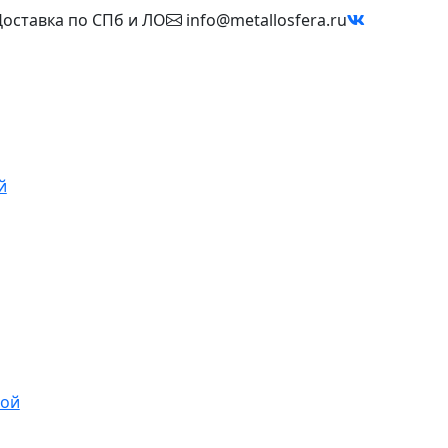
оставка по СПб и ЛО
info@metallosfera.ru
й
ной