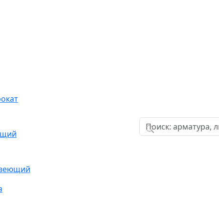
окат
ющий
авеющий
а