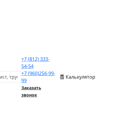
+7
(812)
333-
54-54
+7
(960)
256-99-
Калькулятор
99
Заказать
звонок