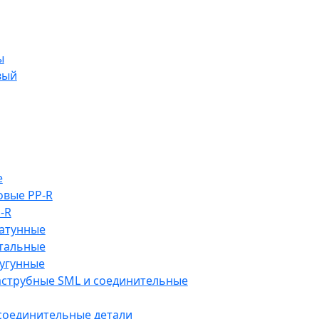
ы
вый
е
овые PP-R
-R
атунные
тальные
угунные
аструбные SML и соединительные
 соединительные детали