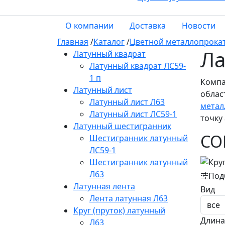
О компании
Доставка
Новости
Главная
/
Каталог
/
Цветной металлопрока
Ла
Латунный квадрат
Латунный квадрат ЛС59-
1 п
Компа
Латунный лист
облас
Латунный лист Л63
метал
Латунный лист ЛС59-1
точку
Латунный шестигранник
СО
Шестигранник латунный
ЛС59-1
Шестигранник латунный
Л63
Под
Латунная лента
Вид
Лента латунная Л63
Круг (пруток) латунный
Длина
Л63