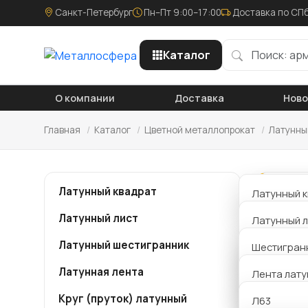
Санкт-Петербург
Пн–Пт 9:00–17:00
Доставка по СПб
Каталог
О компании
Доставка
Нов
Главная
/
Каталог
/
Цветной металлопрокат
/
Латунны
Латунный квадрат
Латунный к
Ла
Латунный лист
Латунный л
Пе
Латунный шестигранник
Латунный л
Шестигран
Комп
ЛС59-1
Латунная лента
Лента лату
скла
Шестигранн
пред
Круг (пруток) латунный
Л63