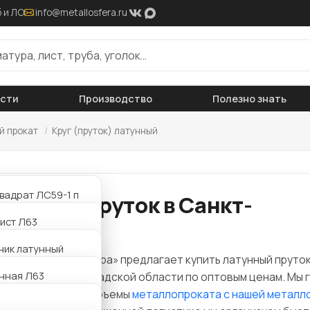
 и ЛО
info@metallosfera.ru
ости
Производство
Полезно знать
й прокат
/
Круг (пруток) латунный
вадрат ЛС59-1 п
тунный пруток в Санкт-
ист Л63
тербурге
ист ЛС59-1
ник латунный
ания «Металлосфера» предлагает купить латунный пруток
нная Л63
да в СПб и Ленинградской области по оптовым ценам. Мы 
ик латунный Л63
оставить любые объемы
металлопроката с нашей металл