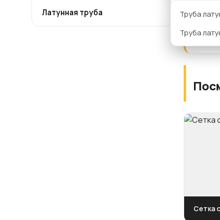
Благ
Латунная труба
дост
Л90
Труба лату
ЛС59-1
СОР
Труба лату
Пос
Сетка 