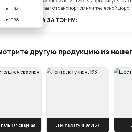
одаря отлично налаженной логистике мы организуем быс
авку в любую точку автотранспортом или железной дорог
нная Л63
ТАМЕНТ И ЦЕНА ЗА ТОННУ:
нная Л68
мотрите другую продукцию из нашег
стальная сварная
Лента латунная Л63