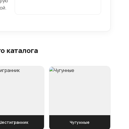
трую
ой.
о каталога
Шестигранник
Чугунные