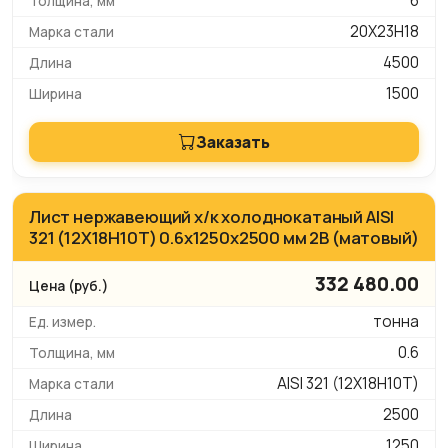
6
20Х23Н18
4500
1500
Заказать
Лист нержавеющий х/к холоднокатаный AISI
321 (12Х18Н10Т) 0.6х1250х2500 мм 2B (матовый)
332 480.00
тонна
0.6
AISI 321 (12Х18Н10Т)
2500
1250