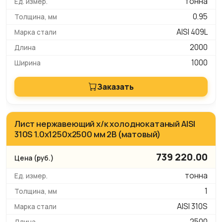
тонна
0.95
AISI 409L
2000
1000
Заказать
Лист нержавеющий х/к холоднокатаный AISI
310S 1.0х1250х2500 мм 2B (матовый)
739 220.00
тонна
1
AISI 310S
2500