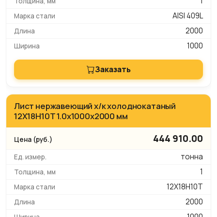
1
AISI 409L
2000
1000
Заказать
Лист нержавеющий х/к холоднокатаный
12Х18Н10Т 1.0х1000х2000 мм
444 910.00
тонна
1
12Х18Н10Т
2000
1000