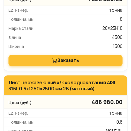
тонна
8
20Х23Н18
4500
1500
Заказать
Лист нержавеющий х/к холоднокатаный AISI
316L 0.6х1250х2500 мм 2B (матовый)
486 980.00
тонна
0.6