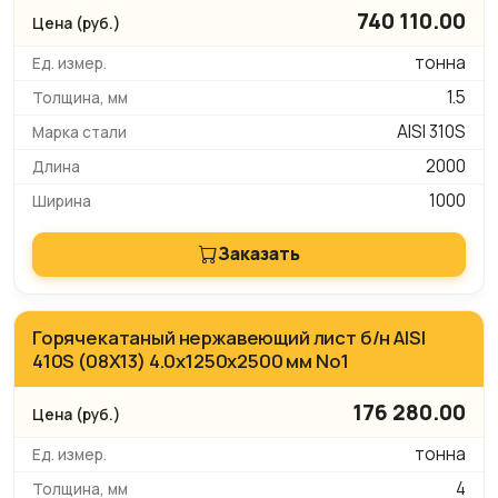
740 110.00
тонна
1.5
AISI 310S
2000
1000
Заказать
Горячекатаный нержавеющий лист б/н AISI
410S (08Х13) 4.0х1250х2500 мм No1
176 280.00
тонна
4