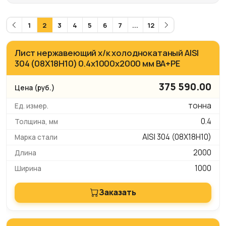
1
2
3
4
5
6
7
...
12
Лист нержавеющий х/к холоднокатаный AISI
304 (08Х18Н10) 0.4х1000х2000 мм BA+PE
375 590.00
тонна
0.4
AISI 304 (08Х18Н10)
2000
1000
Заказать