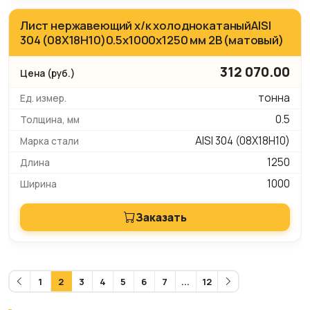
Лист нержавеющий х/к холоднокатаныйAISI
304 (08Х18Н10)0.5х1000х1250 мм 2B (матовый)
312 070.00
тонна
0.5
AISI 304 (08Х18Н10)
1250
1000
Заказать
1
2
3
4
5
6
7
...
12