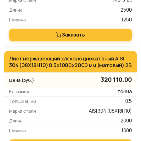
AISI 316L
2500
1250
Заказать
Лист нержавеющий х/к холоднокатаный AISI
304 (08Х18Н10) 0.5х1000х2000 мм (матовый) 2B
320 110.00
тонна
0.5
AISI 304 (08Х18Н10)
2000
1000