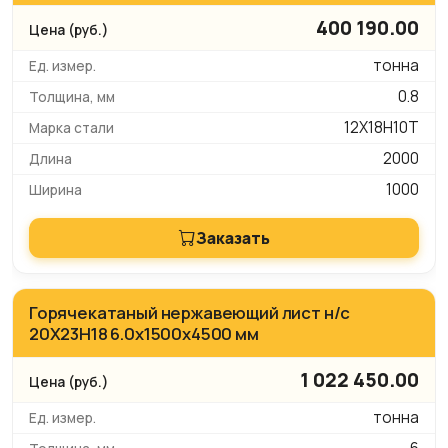
400 190.00
тонна
0.8
12Х18Н10Т
2000
1000
Заказать
Горячекатаный нержавеющий лист н/с
20Х23Н18 6.0х1500х4500 мм
1 022 450.00
тонна