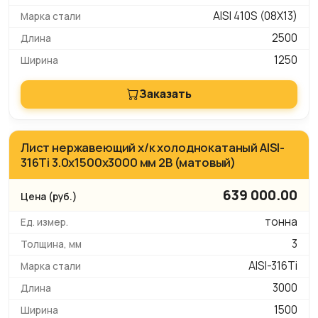
AISI 410S (08Х13)
2500
1250
Заказать
Лист нержавеющий х/к холоднокатаный AISI-
316Ti 3.0х1500х3000 мм 2B (матовый)
639 000.00
тонна
3
AISI-316Ti
3000
1500