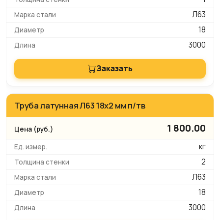
Л63
18
3000
Заказать
Труба латунная Л63 18х2 мм п/тв
1 800.00
кг
2
Л63
18
3000