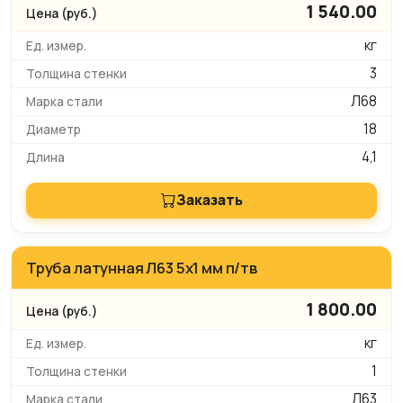
1 540.00
кг
3
Л68
18
4,1
Заказать
Труба латунная Л63 5х1 мм п/тв
1 800.00
кг
1
Л63