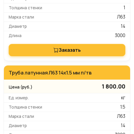
1
Л63
14
3000
Заказать
Труба латунная Л63 14х1.5 мм п/тв
1 800.00
кг
1.5
Л63
14