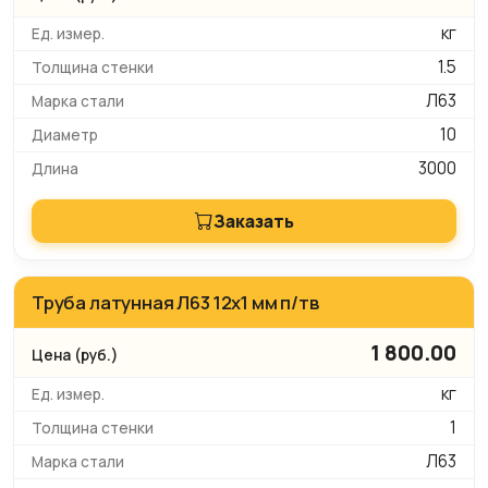
кг
1.5
Л63
10
3000
Заказать
Труба латунная Л63 12х1 мм п/тв
1 800.00
кг
1
Л63