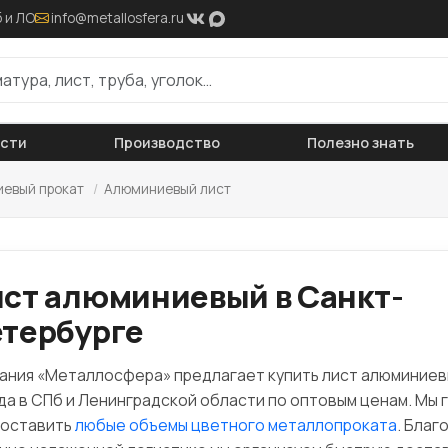
 и ЛО
info@metallosfera.ru
ости
Производство
Полезно знать
евый прокат
/
Алюминиевый лист
ст алюминиевый в Санкт-
тербурге
ания «Металлосфера» предлагает купить лист алюминиев
да в СПб и Ленинградской области по оптовым ценам. Мы 
оставить
любые объемы цветного металлопроката
. Благ