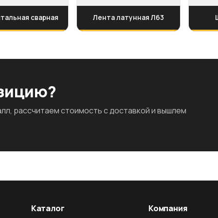
стальная сварная
Лента латунная Л63
озицию?
л, рассчитаем стоимость с доставкой и вышлем
Каталог
Компания