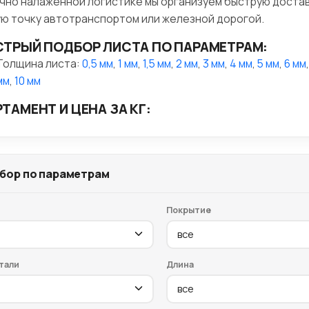
чно налаженной логистике мы организуем быструю достав
ю точку автотранспортом или железной дорогой.
ТРЫЙ ПОДБОР ЛИСТА ПО ПАРАМЕТРАМ:
Толщина листа:
0,5 мм
,
1 мм
,
1,5 мм
,
2 мм
,
3 мм
,
4 мм
,
5 мм
,
6 мм
мм
,
10 мм
ТАМЕНТ И ЦЕНА ЗА КГ:
бор по параметрам
Покрытие
тали
Длина