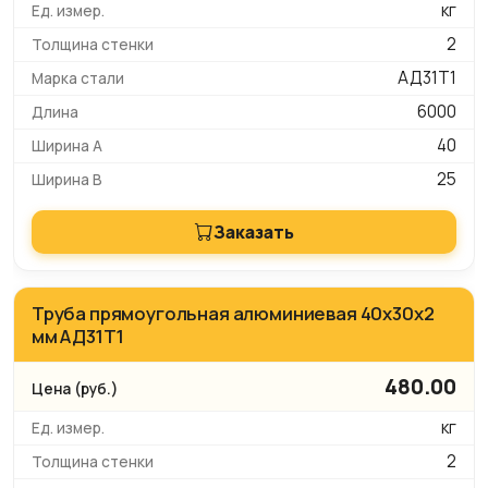
кг
2
АД31Т1
6000
40
25
Заказать
Труба прямоугольная алюминиевая 40х30х2
мм АД31Т1
480.00
кг
2