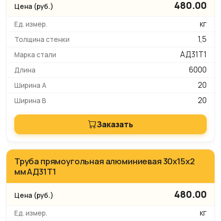
480.00
кг
1,5
АД31Т1
6000
20
20
Заказать
Труба прямоугольная алюминиевая 30х15х2
мм АД31Т1
480.00
кг