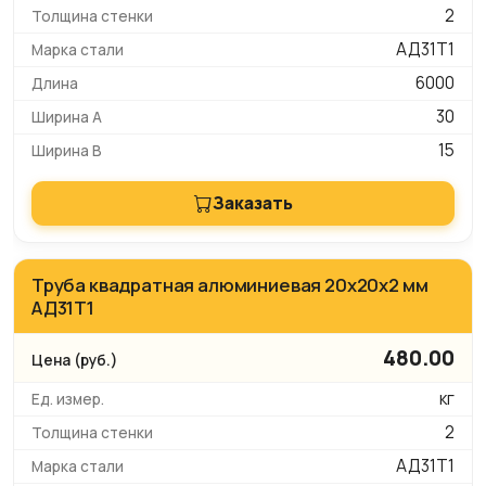
2
АД31Т1
6000
30
15
Заказать
Труба квадратная алюминиевая 20х20х2 мм
АД31Т1
480.00
кг
2
АД31Т1