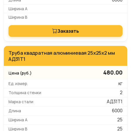
Заказать
Труба квадратная алюминиевая 25х25х2 мм
АД31Т1
480.00
кг
2
АД31Т1
6000
25
25