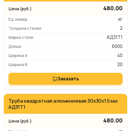
480.00
кг
2
АД31Т1
6000
40
20
Заказать
Труба квадратная алюминиевая 30х30х1.5 мм
АД31Т1
480.00