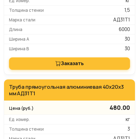
кг
1,5
АД31Т1
6000
30
30
Заказать
Труба прямоугольная алюминиевая 40х20х3
мм АД31Т1
480.00
кг
3
АД31Т1