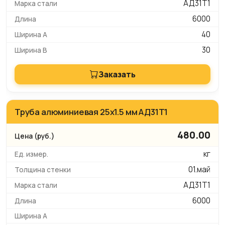
АД31Т1
6000
40
30
Заказать
Труба алюминиевая 25х1.5 мм АД31Т1
480.00
кг
01.май
АД31Т1
6000