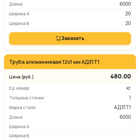
6000
20
20
Заказать
Труба алюминиевая 12х1 мм АД31Т1
480.00
кг
1
АД31Т1
6000