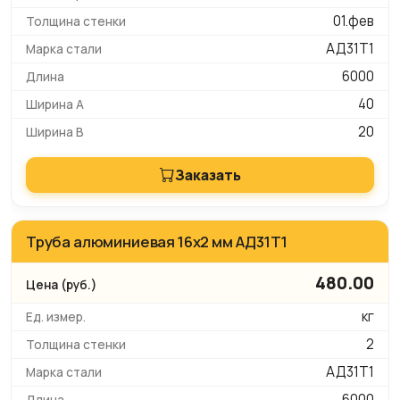
01.фев
АД31Т1
6000
40
20
Заказать
Труба алюминиевая 16х2 мм АД31Т1
480.00
кг
2
АД31Т1
6000