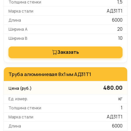
1,5
АД31Т1
6000
20
10
Заказать
Труба алюминиевая 8х1 мм АД31Т1
480.00
кг
1
АД31Т1
6000