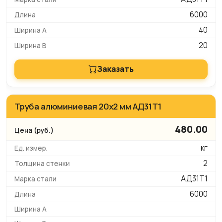
6000
40
20
Заказать
Труба алюминиевая 20х2 мм АД31Т1
480.00
кг
2
АД31Т1
6000