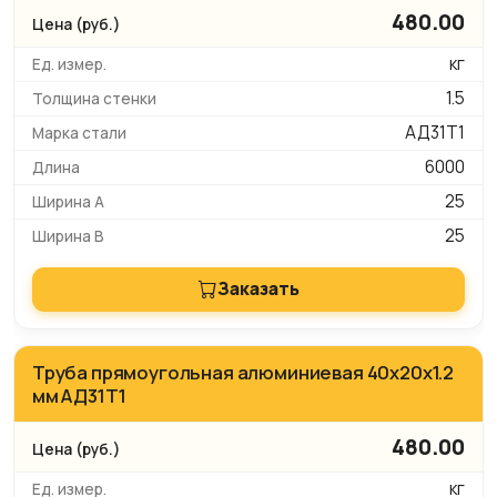
480.00
кг
1.5
АД31Т1
6000
25
25
Заказать
Труба прямоугольная алюминиевая 40х20х1.2
мм АД31Т1
480.00
кг