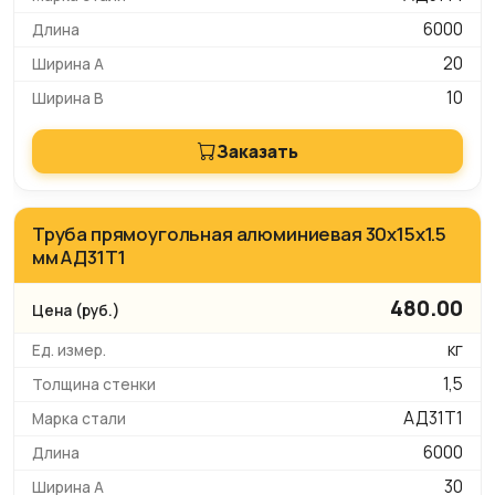
6000
20
10
Заказать
Труба прямоугольная алюминиевая 30х15х1.5
мм АД31Т1
480.00
кг
1,5
АД31Т1
6000
30