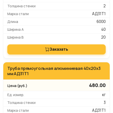
2
АД31Т1
6000
40
20
Заказать
Труба прямоугольная алюминиевая 40х20х3
мм АД31Т1
480.00
кг
3
АД31Т1