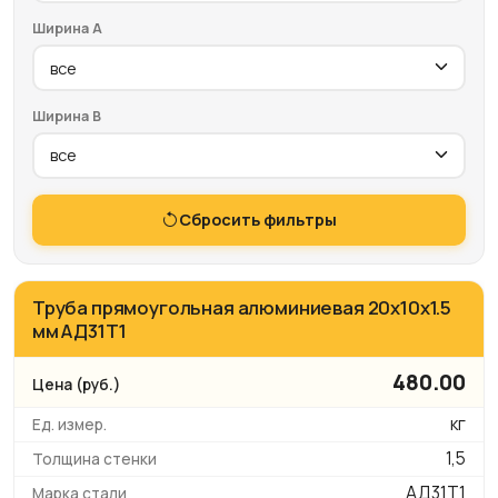
Ширина A
Ширина B
Сбросить фильтры
Труба прямоугольная алюминиевая 20х10х1.5
мм АД31Т1
480.00
кг
1,5
АД31Т1