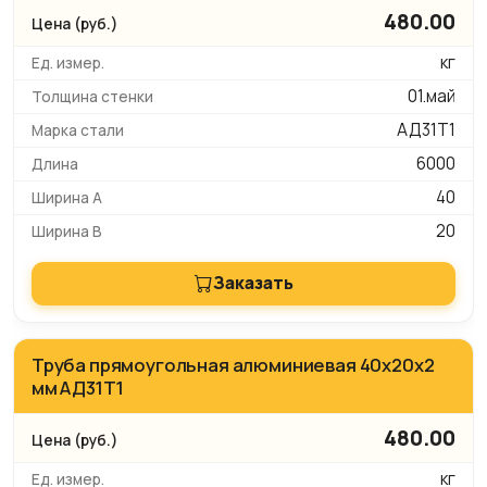
480.00
кг
01.май
АД31Т1
6000
40
20
Заказать
Труба прямоугольная алюминиевая 40х20х2
мм АД31Т1
480.00
кг