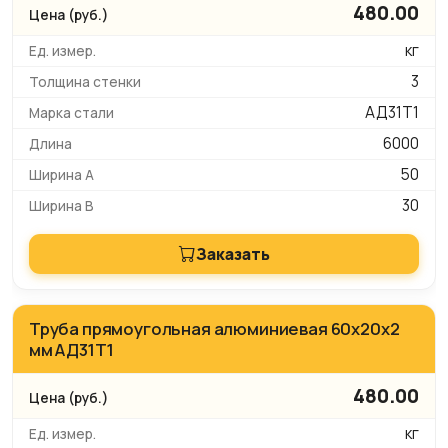
480.00
кг
3
АД31Т1
6000
50
30
Заказать
Труба прямоугольная алюминиевая 60х20х2
мм АД31Т1
480.00
кг