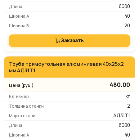
6000
40
20
Заказать
Труба прямоугольная алюминиевая 40х25х2
мм АД31Т1
480.00
кг
2
АД31Т1
6000
40