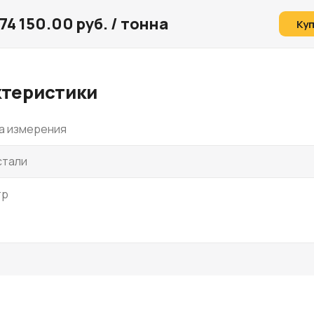
74 150.00 руб. / тонна
Ку
ктеристики
а измерения
стали
тр