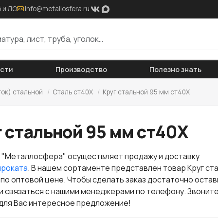
 и ЛО
info@metallosfera.ru
ости
Производство
Полезно знать
ток) стальной
/
Сталь ст40Х
/
Круг стальной 95 мм ст40Х
 стальной 95 мм ст40Х
 "Металлосфера" осуществляет продажу и доставку
проката
. В нашем сортаменте представлен товар Круг ст
 по оптовой цене. Чтобы сделать заказ достаточно остав
ли связаться с нашими менеджерами по телефону. Звоните
для Вас интересное предложение!