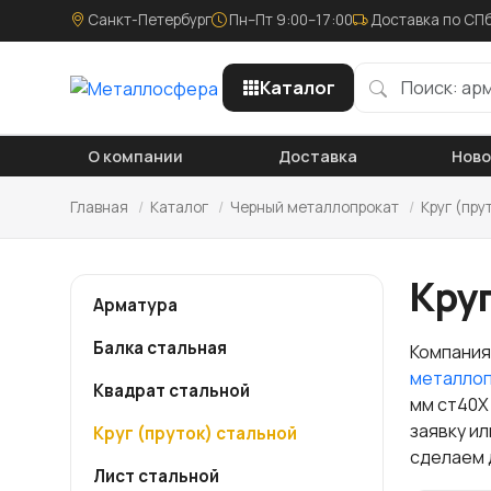
Санкт-Петербург
Пн–Пт 9:00–17:00
Доставка по СПб
Каталог
О компании
Доставка
Нов
Главная
/
Каталог
/
Черный металлопрокат
/
Круг (пру
Круг
Арматура
Балка стальная
Компания
металло
Квадрат стальной
мм ст40Х
заявку и
Круг (пруток) стальной
сделаем 
Лист стальной