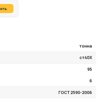
пить
тонна
ст40Х
95
6
ГОСТ 2590-2006